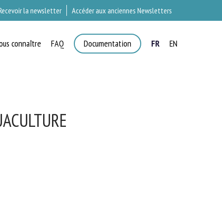
Recevoir la newsletter
Accéder aux anciennes Newsletters
ous connaître
FAQ
Documentation
FR
EN
T
UACULTURE