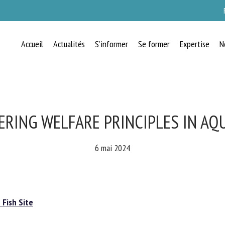
Accueil
Actualités
S’informer
Se former
Expertise
N
RECEVEZ CHAQUE MOIS GRATUITEMEN
LES DERNIÈRES ACTUALITÉS SUR LE
BIEN-ÊTRE ANIMAL
RING WELFARE PRINCIPLES IN AQ
6 mai 2024
lect language
Fish Site
uillez remplir le formulaire ci-dessous pour vous inscrire à notre newsletter :