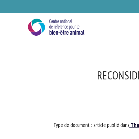
Skip
to
main
content
RECONSIDE
Se
Type de document : article publié dans
The 
Ve