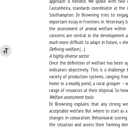
approach is needed. We spoke with two expe
Castanheira, standards coordinator at the A
Southampton. Dr Browning tries to engage 
important essay in Frontiers in Veterinary Sc
the assessment of animal welfare within aq
concerns are central in the development and
much more difficult to adapt in future, » she 
Defining welfare
(…)
Changer la taille de la police
A highly diverse sector
Once the definition of welfare has been ag
indicators objectively. This is a challenge
variety of production systems, ranging from
home in a muddy pond, a coral grouper – whi
range of resources at their disposal. So how
Welfare assessment tools
Dr Browning explains that any strong welfa
acceptable welfare. But where to start as a 
changes in colouration. Behavioural scoring
the situation and assess their farming dens