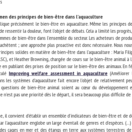
m *
Prénom
*
men des principes de bien-être dans l’aquaculture
ique précisément le bien-être en aquaculture. Même les principes de b
 ressentir la douleur, font l’objet de débats. Cela a limité les progrès
ganisme
E-mail *
mmes de bien-être dans l’ensemble du secteur. Les acheteurs de produ
s achètent ; une approche plus proactive est donc nécessaire. Nous no
En soumettant ce formulaire, j'accepte que les informations saisies soient
incipes solides en matière de bien-être dans l’aquaculture : Maria Fili
ilisées dans le cadre de la relation avec le CNR BEA. *
SC), et Heather Browning, chargée de cours sur le bien-être animal à l
 en publiant des prises de position sur le bien-être des animaux. En fév
s champs suivis de * sont obligatoires
tulé
Improving welfare assessment in aquaculture
(Améliorer l’
s les systèmes d’aquaculture fait encore l’objet de relativement peu 
s questions de bien-être animal soient au cœur du développement et
 n’est pas une priorité dès le départ, il sera beaucoup plus difficile de s’
e, il convient d’établir un ensemble d’indicateurs de bien-être et de 
 car l’aquaculture englobe un large éventail de genres et d’espèces. (…
es cages en mer et des étangs en terre aux systèmes terrestres de rec