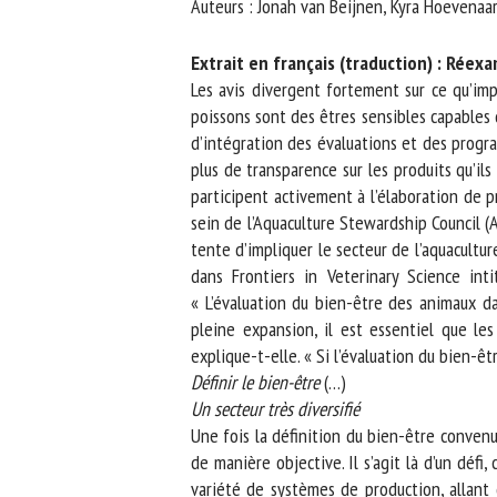
Auteurs : Jonah van Beijnen, Kyra Hoevenaars
No
Extrait en français (traduction) : Réexa
Les avis divergent fortement sur ce qu’impl
poissons sont des êtres sensibles capables de
Or
d’intégration des évaluations et des progra
*
plus de transparence sur les produits qu’il
participent activement à l’élaboration de pr
ut
sein de l’Aquaculture Stewardship Council (A
tente d’impliquer le secteur de l’aquaculture
Le
dans Frontiers in Veterinary Science inti
« L’évaluation du bien-être des animaux dan
pleine expansion, il est essentiel que le
explique-t-elle. « Si l’évaluation du bien-être
Définir le bien-être
(…)
Un secteur très diversifié
Une fois la définition du bien-être convenu
de manière objective. Il s’agit là d’un défi,
variété de systèmes de production, allant d