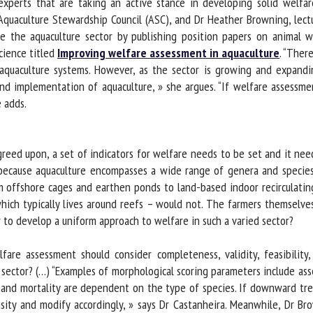
rts that are taking an active stance in developing solid welfare p
quaculture Stewardship Council (ASC), and Dr Heather Browning, lectu
the aquaculture sector by publishing position papers on animal we
ience titled
Improving welfare assessment in aquaculture
. “There 
uaculture systems. However, as the sector is growing and expanding q
 implementation of aquaculture, » she argues. “If welfare assessment
adds.
reed upon, a set of indicators for welfare needs to be set and it ne
 because aquaculture encompasses a wide range of genera and species.
 offshore cages and earthen ponds to land-based indoor recirculating
ch typically lives around reefs – would not. The farmers themselves 
 to develop a uniform approach to welfare in such a varied sector?
re assessment should consider completeness, validity, feasibility,
sector? (…) “Examples of morphological scoring parameters include asse
 and mortality are dependent on the type of species. If downward tre
ity and modify accordingly, » says Dr Castanheira. Meanwhile, Dr Bro