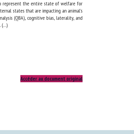
 represent the entire state of welfare for
ernal states that are impacting an animal’s
ysis (QBA), cognitive bias, laterality, and
(…)
Accéder au document original