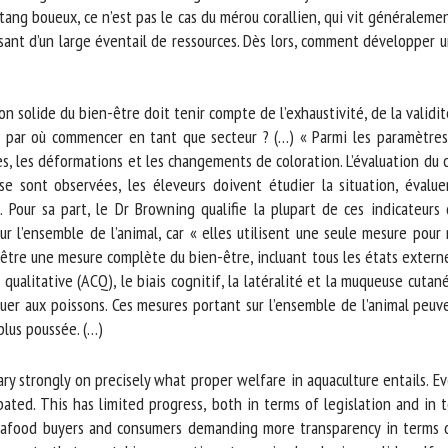
ang boueux, ce n’est pas le cas du mérou corallien, qui vit généralemen
osant d’un large éventail de ressources. Dès lors, comment développer 
olide du bien-être doit tenir compte de l’exhaustivité, de la validité, d
 par où commencer en tant que secteur ? (…) « Parmi les paramètres
es, les déformations et les changements de coloration. L’évaluation du
e sont observées, les éleveurs doivent étudier la situation, évaluer
Pour sa part, le Dr Browning qualifie la plupart de ces indicateurs d
r l’ensemble de l’animal, car « elles utilisent une seule mesure pour 
être une mesure complète du bien-être, incluant tous les états externes
ualitative (ACQ), le biais cognitif, la latéralité et la muqueuse cutan
er aux poissons. Ces mesures portant sur l’ensemble de l’animal peuvent
lus poussée. (…)
 strongly on precisely what proper welfare in aquaculture entails. Even
ated. This has limited progress, both in terms of legislation and in 
afood buyers and consumers demanding more transparency in terms of