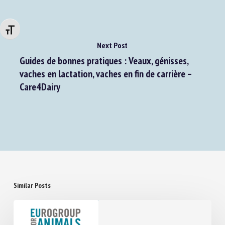
Changer la taille de la police
Next Post
Guides de bonnes pratiques : Veaux, génisses,
vaches en lactation, vaches en fin de carrière –
Care4Dairy
Similar Posts