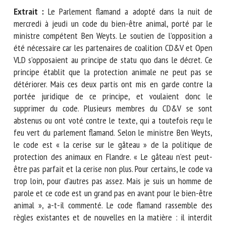
Nom *
Extrait :
Le Parlement flamand a adopté dans la nuit de
mercredi à jeudi un code du bien-être animal, porté par le
ministre compétent Ben Weyts. Le soutien de l’opposition a
Prénom *
été nécessaire car les partenaires de coalition CD&V et
Open VLD s’opposaient au principe de statu quo dans le
décret. Ce principe établit que la protection animale ne
peut pas se détériorer. Mais ces deux partis ont mis en
Organisme *
garde contre la portée juridique de ce principe, et voulaient
donc le supprimer du code. Plusieurs membres du CD&V se
sont abstenus ou ont voté contre le texte, qui a toutefois
E-mail *
reçu le feu vert du parlement flamand. Selon le ministre Ben
Weyts, le code est « la cerise sur le gâteau » de la politique
de protection des animaux en Flandre. « Le gâteau n’est
En soumettant ce formulaire, j'accepte que les
peut-être pas parfait et la cerise non plus. Pour certains, le
informations saisies soient utilisées dans le cadre de la
code va trop loin, pour d’autres pas assez. Mais je suis un
relation avec le CNR BEA. *
homme de parole et ce code est un grand pas en avant pour
le bien-être animal », a-t-il commenté. Le code flamand
Les champs suivis de * sont obligatoires
rassemble des règles existantes et de nouvelles en la