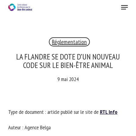
Skip
Menu
to
main
Fermer
content
Réglementation
RECEVEZ CHAQUE MOIS GRATUITEMENT
LES DERNIÈRES ACTUALITÉS SUR LE BIEN-ÊTRE
LA FLANDRE SE DOTE D’UN NOUVEAU
ANIMAL
CODE SUR LE BIEN-ÊTRE ANIMAL
9 mai 2024
Select language
Type de document : article publié sur le site de
RTL Info
Veuillez remplir le formulaire ci-dessous pour vous inscrire à
notre newsletter :
Auteur : Agence Belga