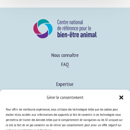
Nous connaître
FAQ
Expertise
S’informer sur le BEA
Gérer le consentement
Se former au BEA
Pour offrir les meilleures expériences, nous utilisons des technologies telles que les cookies pour
stocker et/ou accéder aux informations des appareils. Le fait de consentir à ces technologies nous
permettra de traiter des données telles que le comportement de navigation ou les ID uniques sur
Ressources
ce site. Le fait de ne pas consentir ou de retirer son consentement peut avoir un effet négatif sur