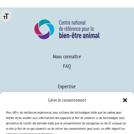
Changer la taille de la police
Nous connaître
FAQ
Expertise
S’informer sur le BEA
Gérer le consentement
Se former au BEA
Pour offrir les meilleures expériences, nous utilisons des technologies telles que les cookies pour
stocker et/ou accéder aux informations des appareils. Le fait de consentir à ces technologies nous
permettra de traiter des données telles que le comportement de navigation ou les ID uniques sur
Ressources
ce site. Le fait de ne pas consentir ou de retirer son consentement peut avoir un effet négatif sur
certaines caractéristiques et fonctions.