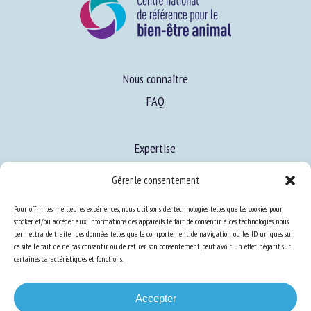
Nous connaître
FAQ
Expertise
S’informer sur le BEA
Gérer le consentement
Se former au BEA
Pour offrir les meilleures expériences, nous utilisons des technologies telles que les cookies pour
stocker et/ou accéder aux informations des appareils. Le fait de consentir à ces technologies nous
permettra de traiter des données telles que le comportement de navigation ou les ID uniques sur
Ressources
ce site. Le fait de ne pas consentir ou de retirer son consentement peut avoir un effet négatif sur
certaines caractéristiques et fonctions.
S’abonner aux actualités
Accepter