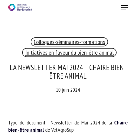
Skip
Menu
to
main
Fermer
content
×
Colloques-séminaires-formations
RECEVEZ CHAQUE MOIS GRATUITEMENT
LES DERNIÈRES ACTUALITÉS SUR LE BIEN-ÊTRE
Initiatives en faveur du bien-être animal
ANIMAL
LA NEWSLETTER MAI 2024 – CHAIRE
BIEN-ÊTRE ANIMAL
Select language
10 juin 2024
Veuillez remplir le formulaire ci-dessous pour vous inscrire à
notre newsletter :
Type de document : Newsletter de Mai 2024 de la
Chaire
bien-être animal
de VetAgroSup