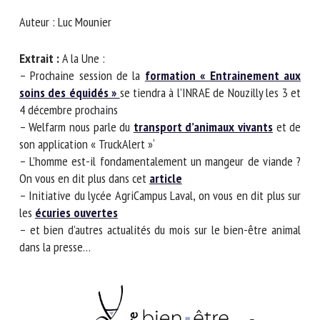
Nom *
Auteur : Luc Mounier
Extrait :
A la Une :
Prénom *
– Prochaine session de la
formation « Entrainement aux
soins des équidés »
se tiendra à l’INRAE de Nouzilly les 3
et 4 décembre prochains
Organisme *
– Welfarm nous parle du
transport d’animaux vivants
et
de son application « TruckAlert »‘
– L’homme est-il fondamentalement un mangeur de
viande ? On vous en dit plus dans cet
article
E-mail *
– Initiative du lycée AgriCampus Laval, on vous en dit plus
sur les
écuries ouvertes
En soumettant ce formulaire, j'accepte que les
– et bien d’autres actualités du mois sur le bien-être animal
informations saisies soient utilisées dans le cadre de la
dans la presse…
relation avec le CNR BEA. *
Les champs suivis de * sont obligatoires