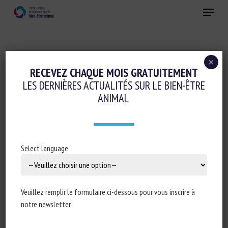
Skip
Menu
to
main
Fermer
content
×
Colloques-séminaires-formations
RECEVEZ CHAQUE MOIS GRATUITEMENT
LES DERNIÈRES ACTUALITÉS SUR LE BIEN-ÊTRE
Prise en charge de la douleur
Santé animale
ANIMAL
DAIRY ADVICE: REGULAR FOOT BATHING
TO LIMIT LAMENESS
Select language
11 juin 2024
Veuillez remplir le formulaire ci-dessous pour vous inscrire à
notre newsletter :
Type de document : article publié dans
Agriland