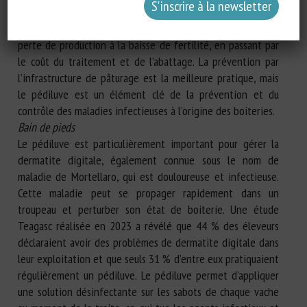
élevé de formation de kystes ovariens. Un seul cas de
boiterie peut potentiellement coûter 350 euros – de la
perte de production à la baisse de fertilité, en passant par
le coût du traitement et de l’abattage. La prévention par
l’infrastructure de pâturage est la meilleure pratique, mais
le pédiluve est un élément clé de la prévention et du
contrôle des maladies infectieuses à l’origine des boiteries.
Bain de pieds
Le pédiluve est particulièrement important pour gérer la
dermatite digitale, également connue sous le nom de
maladie de Mortellaro, qui est douloureuse et infectieuse.
Cette maladie peut se propager rapidement dans un
troupeau et perturber son état de boiterie. Une étude
Teagasc réalisée en 2023 a révélé que 44 % des éleveurs
déclaraient avoir des problèmes de dermatite digitale dans
leur exploitation et que seuls 31 % d’entre eux pratiquaient
régulièrement un pédiluve. Le pédiluve permet d’appliquer
une solution désinfectante sur les sabots de chaque vache