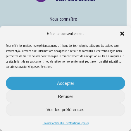
Nous connaître
FAQ
Gérer le consentement
Pour offrir les meilleures expériences, nous utilisons des technologies telles que les cookies pour
Expertise
stocker et/ou accéder aux informations des appareils. Le fait de consentir à ces technologies nous
permettra de traiter des données telles que le comportement de navigation ou les ID uniques sur
S’informer sur le BEA
ce site. Le fait de ne pas consentir ou de retirer son consentement peut avoir un effet négatif sur
Se former au BEA
certaines caractéristiques et fonctions.
Accepter
Ressources
Refuser
S’abonner aux actualités
Voir les préférences
Cookies
Confidentialité
Mentions légales