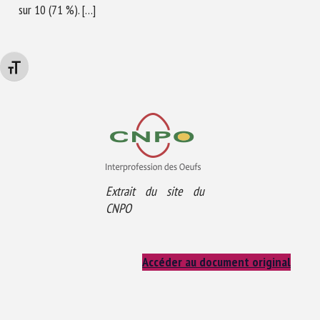
sur 10 (71 %). […]
Changer la taille de la police
Extrait du site du
CNPO
Accéder au document original