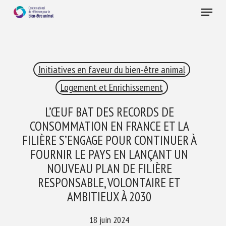
Skip
Menu
to
main
Fermer
content
×
Initiatives en faveur du bien-être animal
RECEVEZ CHAQUE MOIS GRATUITEMENT
LES DERNIÈRES ACTUALITÉS SUR LE BIEN-ÊTRE
Logement et Enrichissement
ANIMAL
L’ŒUF BAT DES RECORDS DE
CONSOMMATION EN FRANCE ET LA
FILIÈRE S’ENGAGE POUR CONTINUER À
Select language
FOURNIR LE PAYS EN LANÇANT UN
NOUVEAU PLAN DE FILIÈRE
RESPONSABLE, VOLONTAIRE ET
Veuillez remplir le formulaire ci-dessous pour vous inscrire à
AMBITIEUX À 2030
notre newsletter :
18 juin 2024