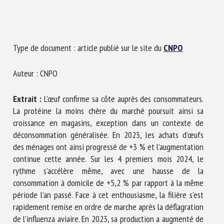
Nom *
Prénom *
Type de document : article publié sur le site du
CNPO
Auteur : CNPO
Organisme *
Extrait :
L’œuf confirme sa côte auprès des consommateurs.
La protéine la moins chère du marché poursuit ainsi sa
croissance en magasins, exception dans un contexte de
E-mail *
déconsommation généralisée. En 2023, les achats d’œufs
des ménages ont ainsi progressé de +3 % et l’augmentation
En soumettant ce formulaire, j'accepte que les
continue cette année. Sur les 4 premiers mois 2024, le
informations saisies soient utilisées dans le cadre de la
rythme s’accélère même, avec une hausse de la
relation avec le CNR BEA. *
consommation à domicile de +5,2 % par rapport à la même
période l’an passé. Face à cet enthousiasme, la filière s’est
Les champs suivis de * sont obligatoires
rapidement remise en ordre de marche après la déflagration
de l’influenza aviaire. En 2023, sa production a augmenté de