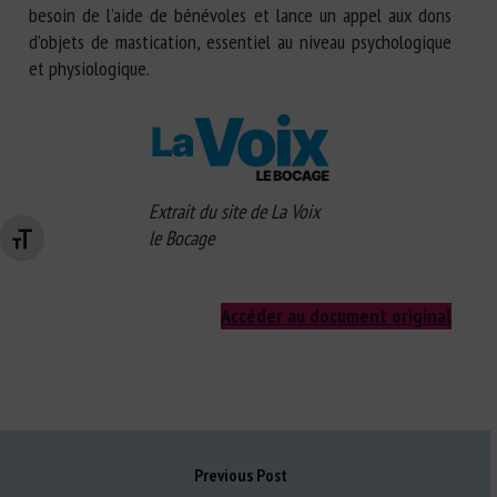
besoin de l’aide de bénévoles et lance un appel aux dons
d’objets de mastication, essentiel au niveau psychologique
et physiologique.
Extrait du site de La Voix
le Bocage
Changer la taille de la police
Accéder au document original
Previous Post