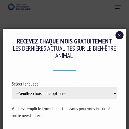
Skip
Menu
to
main
Fermer
content
×
Initiatives en faveur du bien-être animal
RECEVEZ CHAQUE MOIS GRATUITEMENT
LES DERNIÈRES ACTUALITÉS SUR LE BIEN-ÊTRE
Réglementation
ANIMAL
MALTRAITANCE ANIMALE : CE REFUGE
NORMAND PROPOSE DES MESURES AU
GOUVERNEMENT
Select language
15 septembre 2024
Veuillez remplir le formulaire ci-dessous pour vous inscrire à
notre newsletter :
Type de document : article publié dans
La Voix le Bocage