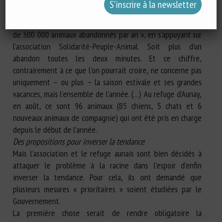
De son côté, l’association Stéphane Lamart « Pour la
défense des droits des animaux » parlait en 2023 de « plus
de 300 000 animaux abandonnés par an », en s’appuyant sur
l’association Solidarité-Peuple-Animal. Soit plus d’un
abandon toutes les deux minutes. Et ce chiffre,
contrairement à ce que l’on pourrait croire, ne concerne pas
uniquement – ou plus – la saison estivale et ses grandes
vacances, mais l’ensemble de l’année. (…) Au refuge d’Aunay,
en août, ce sont 96 animaux (85 chiens, 5 chats et 6
nouveaux animaux de compagnie) qui ont été pris en charge
depuis le début de l’année.
Des propositions pour inverser la tendance
Mais l’association et le refuge aunais sont bien décidés à
attaquer le problème à la racine dans l’espoir d’enfin
inverser la tendance. Pour cela, ils ont demandé que
plusieurs mesures « prioritaires » soient étudiées par le
Gouvernement.
La première chose serait de rendre obligatoire la