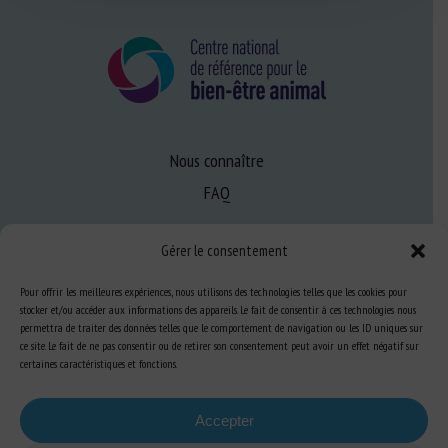
Nous connaître
FAQ
Gérer le consentement
Expertise
S’informer sur le BEA
Pour offrir les meilleures expériences, nous utilisons des technologies telles que les cookies pour
stocker et/ou accéder aux informations des appareils. Le fait de consentir à ces technologies nous
Se former au BEA
permettra de traiter des données telles que le comportement de navigation ou les ID uniques sur
ce site. Le fait de ne pas consentir ou de retirer son consentement peut avoir un effet négatif sur
certaines caractéristiques et fonctions.
Ressources
Accepter
S’abonner aux actualités