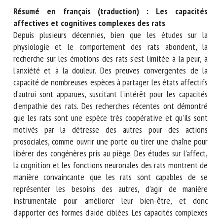
Nom *
Résumé en français (traduction) : Les capacités
affectives et cognitives complexes des rats
Depuis plusieurs décennies, bien que les études sur la
Prénom *
physiologie et le comportement des rats abondent, la
recherche sur les émotions des rats s’est limitée à la peur, à
l’anxiété et à la douleur. Des preuves convergentes de la
capacité de nombreuses espèces à partager les états
Organisme *
affectifs d’autrui sont apparues, suscitant l’intérêt pour les
capacités d’empathie des rats. Des recherches récentes ont
démontré que les rats sont une espèce très coopérative et
E-mail *
qu’ils sont motivés par la détresse des autres pour des
actions prosociales, comme ouvrir une porte ou tirer une
chaîne pour libérer des congénères pris au piège. Des
En soumettant ce formulaire, j'accepte que les
études sur l’affect, la cognition et les fonctions neuronales
informations saisies soient utilisées dans le cadre de la
des rats montrent de manière convaincante que les rats
relation avec le CNR BEA. *
sont capables de se représenter les besoins des autres,
d’agir de manière instrumentale pour améliorer leur bien-
Les champs suivis de * sont obligatoires
être, et donc d’apporter des formes d’aide ciblées. Les