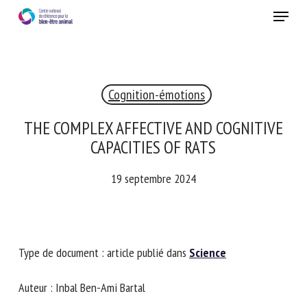
Skip
Menu
to
main
Fermer
content
Cognition-émotions
RECEVEZ CHAQUE MOIS GRATUITEMENT
LES DERNIÈRES ACTUALITÉS SUR LE BIEN-ÊTRE
THE COMPLEX AFFECTIVE AND COGNITIVE
ANIMAL
CAPACITIES OF RATS
19 septembre 2024
Select language
Type de document : article publié dans
Science
Veuillez remplir le formulaire ci-dessous pour vous inscrire à
notre newsletter :
Auteur : Inbal Ben-Ami Bartal