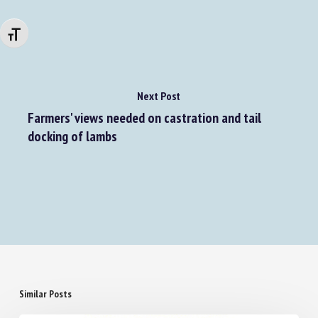
Changer la taille de la police
Next Post
Farmers' views needed on castration and tail
docking of lambs