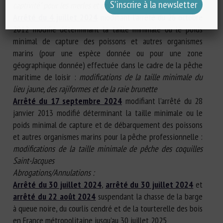
captivité” pour les merles et grives appelants
Arrêté du 4 juillet 2024
modifiant l’arrêté du 26 octobre
2012 modifié déterminant la taille minimale ou le poids
minimal de capture des poissons et autres organismes
marins (pour une espèce donnée ou pour une zone
géographique donnée) effectuée dans le cadre de la pêche
maritime de loisir :
modifications de la taille minimale du
lieu jaune, des rajiformes et de la raie brunette
Arrêté du 17 septembre 2024
modifiant l’arrêté du 28
janvier 2013 modifié déterminant la taille minimale ou le
poids minimal de capture et de débarquement des poissons
et autres organismes marins pour la pêche professionnelle :
modifications de la taille minimale de pêche des coquilles
Saint-Jacques
Abrogations/Annulations :
Arrêté du 30 juillet 2024
,
arrêté du 30 juillet 2024
et
arrêté du 22 août 2024
suspendant la chasse de la barge
à queue noire, du courlis cendré et de la tourterelle des bois
en France métropolitaine jusqu’au 30 juillet 2025