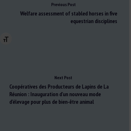
Previous Post
Welfare assessment of stabled horses in five
equestrian disciplines
Changer la taille de la police
Next Post
Coopératives des Producteurs de Lapins de La
Réunion : Inauguration d'un nouveau mode
d'élevage pour plus de bien-être animal