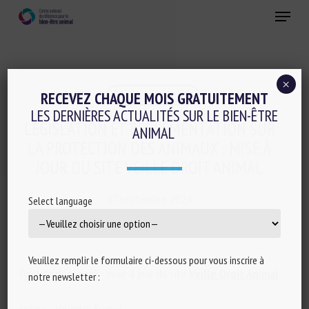
Skip
Menu
to
main
Fermer
content
×
Réglementation
RECEVEZ CHAQUE MOIS GRATUITEMENT
LES DERNIÈRES ACTUALITÉS SUR LE BIEN-ÊTRE
LÉGISLATION ET RÉGLEMENTATION SUR
ANIMAL
LA PROTECTION DES ANIMAUX : MISE À
JOUR DU SITE VEILLE DROIT ANIMAL
27 septembre 2024
Select language
Veuillez remplir le formulaire ci-dessous pour vous inscrire à
Type de document : mise à jour du site
Veille Droit Animal
notre newsletter :
Auteur : Valentin Brunet