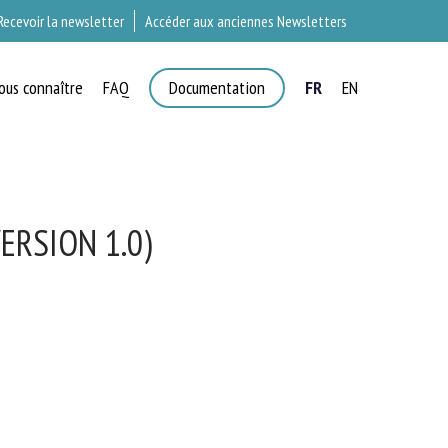
Recevoir la newsletter
Accéder aux anciennes Newsletters
ous connaître
FAQ
Documentation
FR
EN
T
RSION 1.0)