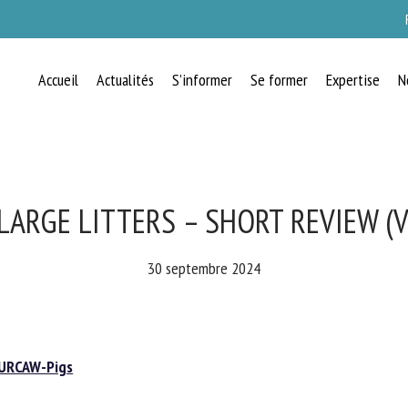
Accueil
Actualités
S’informer
Se former
Expertise
N
RECEVEZ CHAQUE MOIS GRATUITEMEN
LES DERNIÈRES ACTUALITÉS SUR LE
BIEN-ÊTRE ANIMAL
ARGE LITTERS – SHORT REVIEW (VE
30 septembre 2024
lect language
RCAW-Pigs
uillez remplir le formulaire ci-dessous pour vous inscrire à notre newsletter :