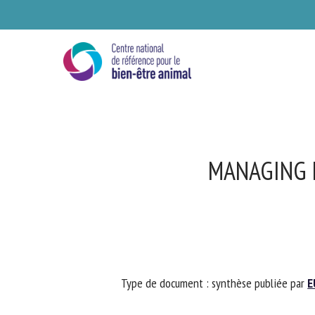
Skip
to
main
content
MANAGING L
Se
Type de document : synthèse publiée par
EU
Ve