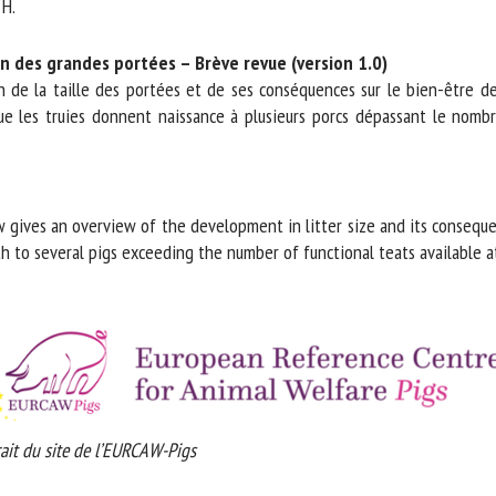
H.
m *
Prénom
*
on des grandes portées – Brève revue (version 1.0)
de la taille des portées et de ses conséquences sur le bien-être des 
les truies donnent naissance à plusieurs porcs dépassant le nombre 
ganisme
E-mail *
En soumettant ce formulaire, j'accepte que les informations saisies soient
ilisées dans le cadre de la relation avec le CNR BEA. *
gives an overview of the development in litter size and its consequen
th to several pigs exceeding the number of functional teats available at
s champs suivis de * sont obligatoires
it du site de l’EURCAW-Pigs