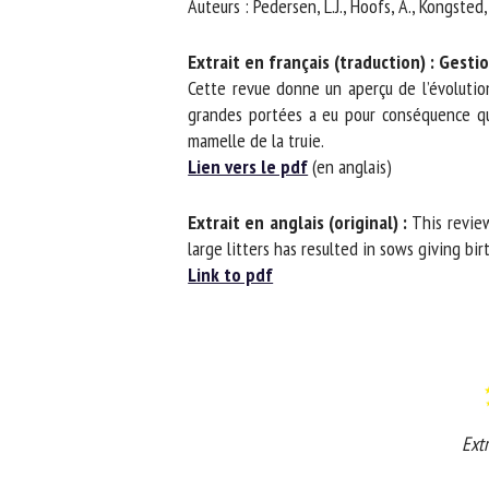
Auteurs : Pedersen, L.J., Hoofs, A., Kongsted, 
No
Extrait en français (traduction) : Gesti
Cette revue donne un aperçu de l’évolution 
grandes portées a eu pour conséquence que 
Or
mamelle de la truie.
*
Lien vers le pdf
(en anglais)
ut
Extrait en anglais (original) :
This review 
large litters has resulted in sows giving bir
Le
Link to pdf
Extra