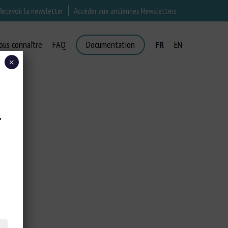
Recevoir la newsletter
Accéder aux anciennes Newsletters
ous connaître
FAQ
Documentation
FR
EN
×
T