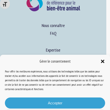
Veuillez remplir le formulaire ci-dessous pour vous inscrire à
Changer la taille de la police
notre newsletter :
Nom *
Nous connaître
FAQ
Prénom *
Expertise
S’informer sur le BEA
Gérer le consentement
Organisme *
Se former au BEA
Pour offrir les meilleures expériences, nous utilisons des technologies telles que les cookies pour
stocker et/ou accéder aux informations des appareils. Le fait de consentir à ces technologies nous
permettra de traiter des données telles que le comportement de navigation ou les ID uniques sur
E-mail *
Ressources
ce site. Le fait de ne pas consentir ou de retirer son consentement peut avoir un effet négatif sur
certaines caractéristiques et fonctions.
S’abonner aux actualités
En soumettant ce formulaire, j'accepte que les
Accepter
informations saisies soient utilisées dans le cadre de la