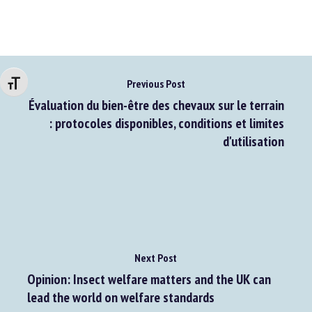
Accéder au document original
Changer la taille de la police
Previous Post
Évaluation du bien-être des chevaux sur le terrain
: protocoles disponibles, conditions et limites
d'utilisation
Next Post