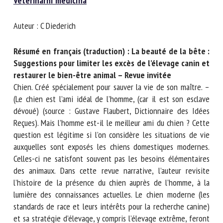
Veterinární medicína
Nom *
Auteur : C Diederich
Prénom *
Résumé en français (traduction) : La beauté de la
bête : Suggestions pour limiter les excès de l’élevage
canin et restaurer le bien-être animal – Revue invitée
Organisme *
Chien. Créé spécialement pour sauver la vie de son maître. –
(Le chien est l’ami idéal de l’homme, (car il est son esclave
dévoué) (source : Gustave Flaubert, Dictionnaire des Idées
Reçues). Mais l’homme est-il le meilleur ami du chien ? Cette
E-mail *
question est légitime si l’on considère les situations de vie
auxquelles sont exposés les chiens domestiques modernes.
En soumettant ce formulaire, j'accepte que les
Celles-ci ne satisfont souvent pas les besoins élémentaires
informations saisies soient utilisées dans le cadre de la
des animaux. Dans cette revue narrative, l’auteur revisite
relation avec le CNR BEA. *
l’histoire de la présence du chien auprès de l’homme, à la
lumière des connaissances actuelles. Le chien moderne (les
Les champs suivis de * sont obligatoires
standards de race et leurs intérêts pour la recherche canine)
et sa stratégie d’élevage, y compris l’élevage extrême,