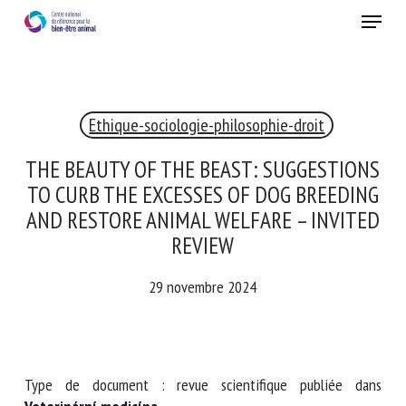
Skip
Menu
to
main
Fermer
content
×
Ethique-sociologie-philosophie-droit
RECEVEZ CHAQUE MOIS GRATUITEMENT
LES DERNIÈRES ACTUALITÉS SUR LE BIEN-ÊTRE
THE BEAUTY OF THE BEAST:
ANIMAL
SUGGESTIONS TO CURB THE EXCESSES OF
DOG BREEDING AND RESTORE ANIMAL
WELFARE – INVITED REVIEW
Select language
29 novembre 2024
Veuillez remplir le formulaire ci-dessous pour vous inscrire à
notre newsletter :
Type de document : revue scientifique publiée dans