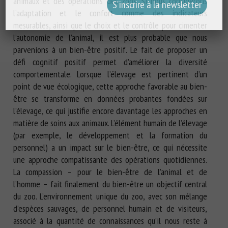
animaux et des opérations des zoos. Si nous considérons
l’adaptation et le confort comme des indicateurs
mesurables, ainsi que le choix et le contrôle pour cimenter
l’autonomie de l’animal, il est plus probable que nous
parvenions à un bien-être positif. Le fait de proposer un
défi cognitif positif permet d’améliorer la diversité
comportementale. Lorsque l’élevage est pertinent d’un
point de vue écologique, cette approche favorable au bien-
être se transforme en données probantes fondées sur
l’élevage, ce qui justifie encore davantage les approches en
matière de soins aux animaux. L’élément humain de l’élevage
(par exemple, le développement et la formation du
personnel) a un impact sur le bien-être, ce qui nécessite
une approche compatissante des opérations quotidiennes.
La compassion – pour le bien-être de l’animal et de
l’homme – fait finalement du bien-être un objectif central
du zoo. L’environnement unique du zoo, avec son mélange
d’espèces sauvages, de personnel humain et de visiteurs,
associé à la quantité de connaissances qu’il nous reste à