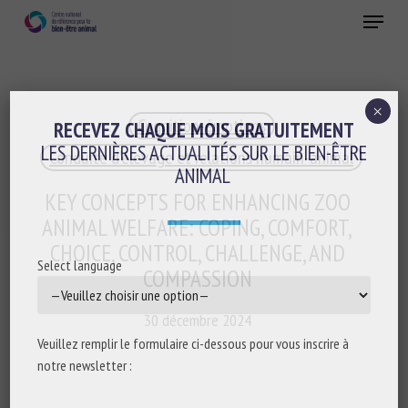
Skip
Menu
to
main
Fermer
content
×
Cognition-émotions
RECEVEZ CHAQUE MOIS GRATUITEMENT
LES DERNIÈRES ACTUALITÉS SUR LE BIEN-ÊTRE
Conduite d'élevage et relations humain-animal
ANIMAL
KEY CONCEPTS FOR ENHANCING ZOO
ANIMAL WELFARE: COPING, COMFORT,
CHOICE, CONTROL, CHALLENGE, AND
Select language
COMPASSION
30 décembre 2024
Veuillez remplir le formulaire ci-dessous pour vous inscrire à
notre newsletter :