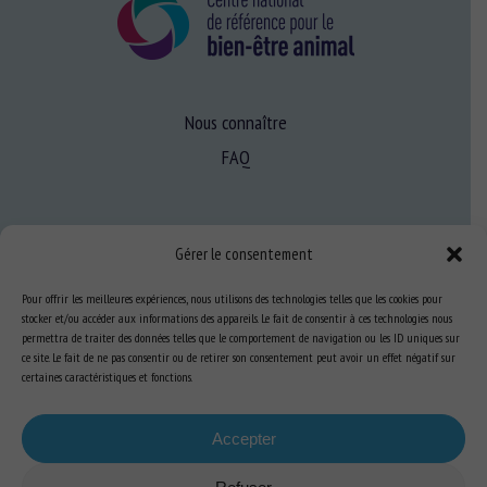
Nous connaître
FAQ
Expertise
Gérer le consentement
S’informer sur le BEA
Se former au BEA
Pour offrir les meilleures expériences, nous utilisons des technologies telles que les cookies pour
stocker et/ou accéder aux informations des appareils. Le fait de consentir à ces technologies nous
permettra de traiter des données telles que le comportement de navigation ou les ID uniques sur
ce site. Le fait de ne pas consentir ou de retirer son consentement peut avoir un effet négatif sur
certaines caractéristiques et fonctions.
Ressources
S’abonner aux actualités
Accepter