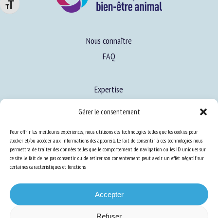
Changer la taille de la police
Nous connaître
FAQ
Expertise
S’informer sur le BEA
Gérer le consentement
Se former au BEA
Pour offrir les meilleures expériences, nous utilisons des technologies telles que les cookies pour
stocker et/ou accéder aux informations des appareils. Le fait de consentir à ces technologies nous
permettra de traiter des données telles que le comportement de navigation ou les ID uniques sur
Ressources
ce site. Le fait de ne pas consentir ou de retirer son consentement peut avoir un effet négatif sur
certaines caractéristiques et fonctions.
S’abonner aux actualités
Accepter
Refuser