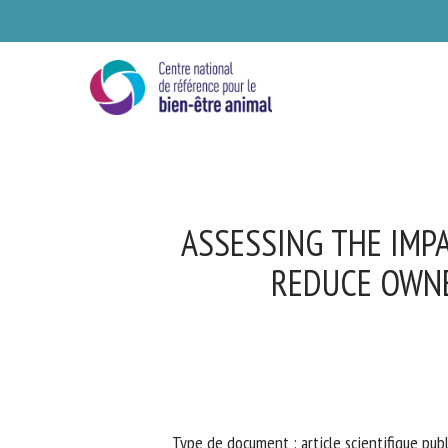
Skip
to
main
content
ASSESSING THE IMP
REDUCE OWNER
Se
Ve
Type de document : article scientifique publ