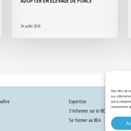
24 juillet 2026
Pour offrir les m
aux informations
aître
Expertise
que le comportem
consentement peu
S’informer sur le BEA
Se former au BEA
Ac