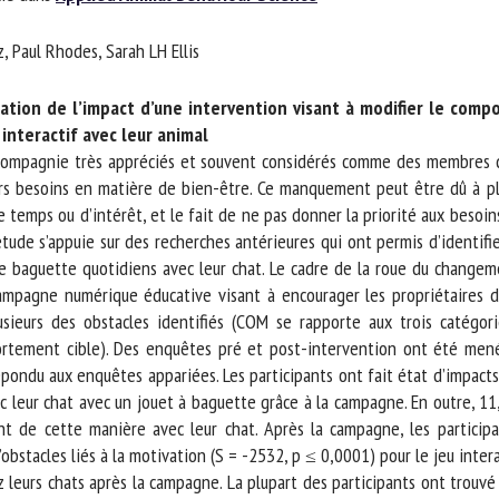
m *
Prénom
 Paul Rhodes, Sarah LH Ellis
*
ation de l’impact d’une intervention visant à modifier le comp
ganisme
E-mail *
nteractif avec leur animal
ompagnie très appréciés et souvent considérés comme des membres de
rs besoins en matière de bien-être. Ce manquement peut être dû à pl
En soumettant ce formulaire, j'accepte que les informations saisies soient
 temps ou d’intérêt, et le fait de ne pas donner la priorité aux besoi
ilisées dans le cadre de la relation avec le CNR BEA. *
tude s’appuie sur des recherches antérieures qui ont permis d’identifi
e baguette quotidiens avec leur chat. Le cadre de la roue du change
s champs suivis de * sont obligatoires
mpagne numérique éducative visant à encourager les propriétaires d
ieurs des obstacles identifiés (COM se rapporte aux trois catégorie
rtement cible). Des enquêtes pré et post-intervention ont été menée
pondu aux enquêtes appariées. Les participants ont fait état d’impacts 
 leur chat avec un jouet à baguette grâce à la campagne. En outre, 11,
nt de cette manière avec leur chat. Après la campagne, les participan
bstacles liés à la motivation (S = -2532, p ≤ 0,0001) pour le jeu intera
rs chats après la campagne. La plupart des participants ont trouvé l