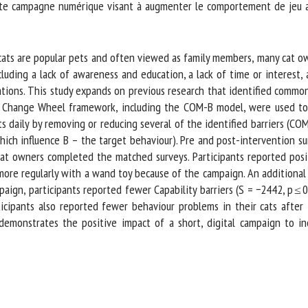
te campagne numérique visant à augmenter le comportement de jeu au
ts are popular pets and often viewed as family members, many cat own
cluding a lack of awareness and education, a lack of time or interest, 
ons. This study expands on previous research that identified common 
r Change Wheel framework, including the COM-B model, were used to d
 daily by removing or reducing several of the identified barriers (COM 
ich influence B – the target behaviour). Pre and post-intervention s
t owners completed the matched surveys. Participants reported positi
more regularly with a wand toy because of the campaign. An additiona
aign, participants reported fewer Capability barriers (S = −2442, p ≤ 0
ticipants also reported fewer behaviour problems in their cats after
emonstrates the positive impact of a short, digital campaign to inc