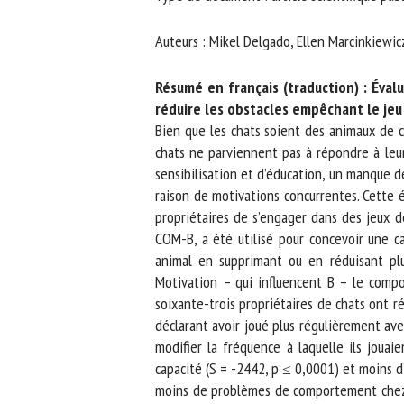
No
Auteurs : Mikel Delgado, Ellen Marcinkiewicz,
Résumé en français (traduction) : Évalu
Or
réduire les obstacles empêchant le jeu i
*
Bien que les chats soient des animaux de c
chats ne parviennent pas à répondre à leu
sensibilisation et d’éducation, un manque de
ut
raison de motivations concurrentes. Cette é
propriétaires de s’engager dans des jeux d
Le
COM-B, a été utilisé pour concevoir une ca
animal en supprimant ou en réduisant plus
Motivation – qui influencent B – le compo
soixante-trois propriétaires de chats ont ré
déclarant avoir joué plus régulièrement avec
modifier la fréquence à laquelle ils jouaie
capacité (S = -2442, p ≤ 0,0001) et moins d’o
moins de problèmes de comportement chez leu