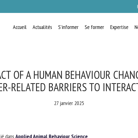
Accueil
Actualités
S’informer
Se former
Expertise
N
RECEVEZ CHAQUE MOIS GRATUITEMEN
LES DERNIÈRES ACTUALITÉS SUR LE
BIEN-ÊTRE ANIMAL
ACT OF A HUMAN BEHAVIOUR CHANG
-RELATED BARRIERS TO INTERACT
lect language
27 janvier 2025
uillez remplir le formulaire ci-dessous pour vous inscrire à notre newsletter :
ié dans
Applied Animal Behaviour Science