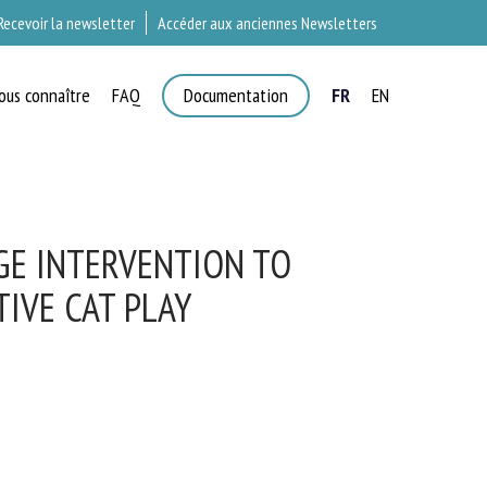
Recevoir la newsletter
Accéder aux anciennes Newsletters
ous connaître
FAQ
Documentation
FR
EN
T
E INTERVENTION TO
IVE CAT PLAY