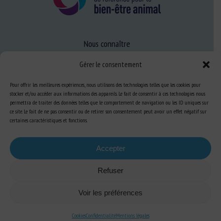
Nous connaître
FAQ
Gérer le consentement
Pour offrir les meilleures expériences, nous utilisons des technologies telles que les cookies pour
Expertise
stocker et/ou accéder aux informations des appareils. Le fait de consentir à ces technologies nous
permettra de traiter des données telles que le comportement de navigation ou les ID uniques sur
S’informer sur le BEA
ce site. Le fait de ne pas consentir ou de retirer son consentement peut avoir un effet négatif sur
certaines caractéristiques et fonctions.
Se former au BEA
Accepter
Ressources
Refuser
S’abonner aux actualités
Voir les préférences
Cookies
Confidentialité
Mentions légales