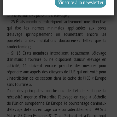
production de foie gras ;
– 16 États membres ne disposent d’aucune législation pour
la protection des poissons d’élevage ;
– 25 États membres enfreignent activement une directive
qui fixe les normes minimales applicables aux porcs
d’élevage (principalement en soumettant encore les
porcelets à des mutilations douloureuses telles que la
caudectomie) ;
– Si 16 États membres interdisent totalement l’élevage
d’animaux à fourrure ou ne disposent d’aucun élevage en
activité, 11 doivent encore prendre des mesures pour
répondre aux appels des citoyens de l’UE qui ont voté pour
l’interdiction de ce secteur dans le cadre de l’ICE « Europe
sans fourrure ».
L’une des principales conclusions de l’étude souligne la
nécessité urgente d’interdire l’élevage en cage à l’échelle
de l’Union européenne. En Europe, le pourcentage d’animaux
d’élevage détenus en cage varie considérablement : 99 % à
Malte, 87 % en Espagne, 81 % au Portugal et, à l’autre bout