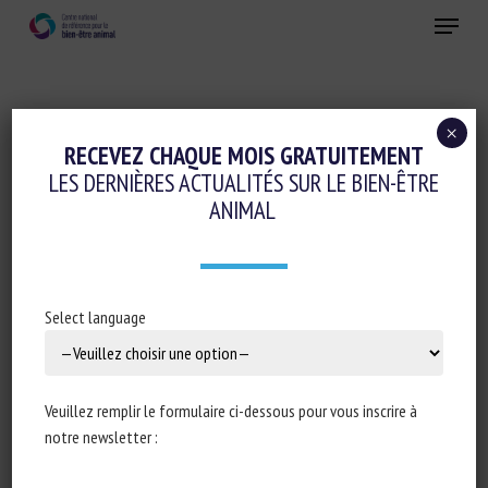
Skip
Menu
to
main
Fermer
content
×
Réglementation
RECEVEZ CHAQUE MOIS GRATUITEMENT
LES DERNIÈRES ACTUALITÉS SUR LE BIEN-ÊTRE
EVIDENCE SHOWS APPROACHES TO
ANIMAL
ANIMAL WELFARE VARY WIDELY ACROSS
THE EU
17 février 2025
Select language
Veuillez remplir le formulaire ci-dessous pour vous inscrire à
Type de document : rapport publié par
Eurogroup for
notre newsletter :
Animals