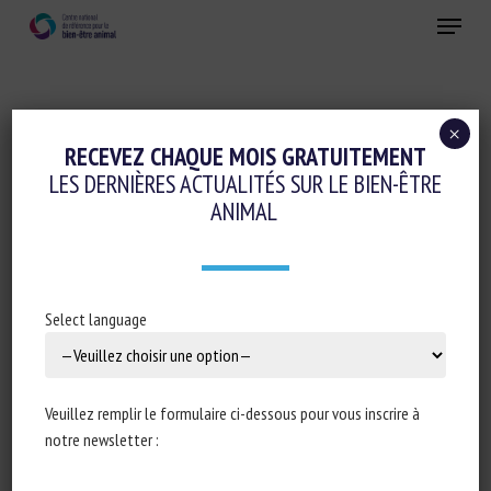
Skip
Menu
to
main
Fermer
content
×
Initiatives en faveur du bien-être animal
RECEVEZ CHAQUE MOIS GRATUITEMENT
LES DERNIÈRES ACTUALITÉS SUR LE BIEN-ÊTRE
FINANCEMENTS RÉGIONAUX ET
ANIMAL
TRANSITION DE L’ÉLEVAGE : QUELS
LEVIERS POUR DES MODÈLES PLUS
DURABLES ?
Select language
25 février 2025
Veuillez remplir le formulaire ci-dessous pour vous inscrire à
notre newsletter :
Type de document : rapport publié par
CIWF France