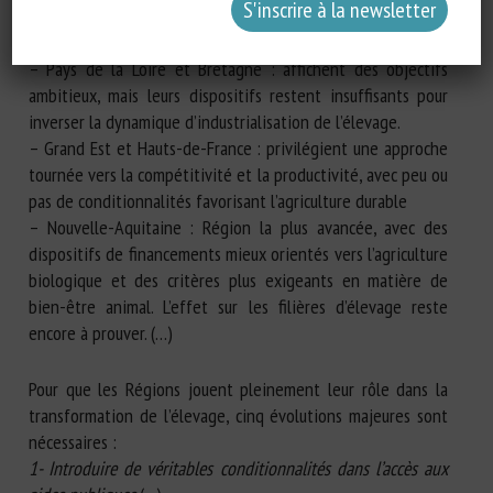
On observe tout de même de fortes disparités territoriales
:
– Pays de la Loire et Bretagne : affichent des objectifs
ambitieux, mais leurs dispositifs restent insuffisants pour
inverser la dynamique d’industrialisation de l’élevage.
– Grand Est et Hauts-de-France : privilégient une approche
tournée vers la compétitivité et la productivité, avec peu ou
pas de conditionnalités favorisant l’agriculture durable
– Nouvelle-Aquitaine : Région la plus avancée, avec des
dispositifs de financements mieux orientés vers l’agriculture
biologique et des critères plus exigeants en matière de
bien-être animal. L’effet sur les filières d’élevage reste
encore à prouver. (…)
Pour que les Régions jouent pleinement leur rôle dans la
transformation de l’élevage, cinq évolutions majeures sont
nécessaires :
1- Introduire de véritables conditionnalités dans l’accès aux