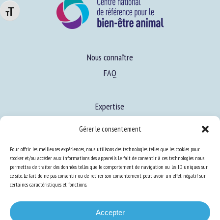
Changer la taille de la police
Nous connaître
FAQ
Expertise
S’informer sur le BEA
Gérer le consentement
Se former au BEA
Pour offrir les meilleures expériences, nous utilisons des technologies telles que les cookies pour
stocker et/ou accéder aux informations des appareils. Le fait de consentir à ces technologies nous
permettra de traiter des données telles que le comportement de navigation ou les ID uniques sur
Ressources
ce site. Le fait de ne pas consentir ou de retirer son consentement peut avoir un effet négatif sur
certaines caractéristiques et fonctions.
S’abonner aux actualités
Accepter