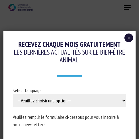
Skip
Menu
to
main
Fermer
content
×
Réglementation
RECEVEZ CHAQUE MOIS GRATUITEMENT
LES DERNIÈRES ACTUALITÉS SUR LE BIEN-ÊTRE
ASSEMBLÉE NATIONALE : RÉPONSE
ANIMAL
ÉCRITE À LA QUESTION N°5678 : VENTE
DES ANIMAUX DOMESTIQUES EN
ANIMALERIE ET À LA QUESTION N°4997 :
Select language
VENTE D’ANIMAUX SUR INTERNET
3 juin 2025
Veuillez remplir le formulaire ci-dessous pour vous inscrire à
notre newsletter :