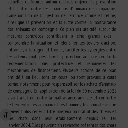
actuelles et futures, autour de trois enjeux : la prévention
et la lutte contre les abandons d’animaux de compagnie,
l’amélioration de la gestion de l’errance canine et féline,
ainsi que la prévention et la lutte contre la maltraitance
des animaux de compagnie. Ce plan est articulé autour de
mesures concrètes contribuant à cinq grands axes :
comprendre la situation et identifier les leviers d’action,
informer, interroger et former, faciliter les synergies entre
les acteurs impliqués dans la protection animale, rendre la
réglementation plus protectrice et renouveler les
mécanismes de financement. Plusieurs actions de ce plan
ont déjà eu lieu, sont en cours, ou sont prévues à court
terme, notamment pour responsabiliser les achats d’animaux
de compagnie. En application de la loi du 30 novembre 2021
visant à lutter contre la maltraitance animale et conforter
le lien entre les animaux et les hommes, les animaleries ne
peuvent plus céder à titre onéreux ou gratuit des chiens et
Changer la taille de la police
des chats dans leur établissement depuis le 1er
janvier 2024. Elles peuvent en revanche présenter des chats