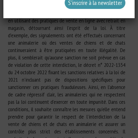
établissements contournent cette interdiction en
continuant de vendre des animaux en arrière-boutique ou
en utilisant des pratiques de vente en ligne avec retrait en
magasin, détournant ainsi l’esprit de la loi. À titre
d’exemple, des signalements ont été effectués concernant
une animalerie où des ventes de chiens et de chats
continueraient à être pratiquées en toute illégalité. De
plus, il semblerait qu’aucune sanction ne soit prévue en cas
de violation de cette interdiction, le décret n° 2022-1354
du 24 octobre 2022 fixant les sanctions relatives à la loi de
2021 n’incluant pas de dispositions spécifiques pour
sanctionner ces pratiques frauduleuses. Ainsi, en l’absence
de cadre répressif clair, les animaleries qui ne respectent
pas la loi continuent d’exercer en toute impunité. Dans ces
conditions, il souhaite connaître les mesures qu’elle entend
prendre pour garantir le respect de l’interdiction de la
vente de chiens et de chats en animalerie et assurer un
contrôle plus strict des établissements concernés. Il