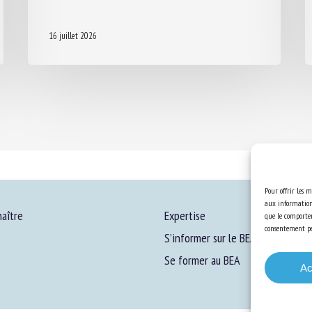
16 juillet 2026
Pour offrir les m
aux informations
aître
Expertise
que le comportem
consentement peu
S’informer sur le BEA
Se former au BEA
Ac