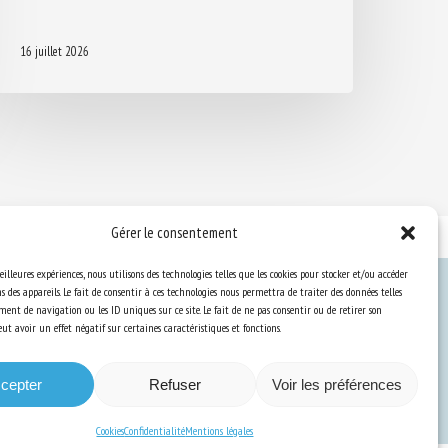
16 juillet 2026
Gérer le consentement
eilleures expériences, nous utilisons des technologies telles que les cookies pour stocker et/ou accéder
 des appareils. Le fait de consentir à ces technologies nous permettra de traiter des données telles
ent de navigation ou les ID uniques sur ce site. Le fait de ne pas consentir ou de retirer son
Ressources
t avoir un effet négatif sur certaines caractéristiques et fonctions.
S’abonner aux actualités
cepter
Refuser
Voir les préférences
Cookies
Confidentialité
Mentions légales