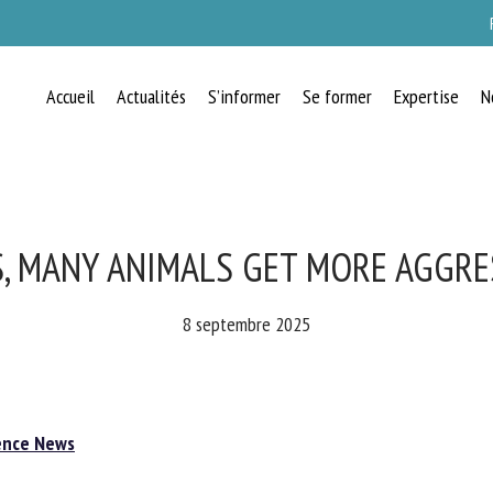
Accueil
Actualités
S’informer
Se former
Expertise
N
RECEVEZ CHAQUE MOIS GRATUITEMEN
LES DERNIÈRES ACTUALITÉS SUR LE
BIEN-ÊTRE ANIMAL
, MANY ANIMALS GET MORE AGGRES
8 septembre 2025
lect language
nce News
uillez remplir le formulaire ci-dessous pour vous inscrire à notre newsletter :