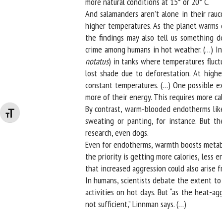
more natural conditions at 15° or 20° C.
And salamanders aren’t alone in their rauco
higher temperatures. As the planet warms du
the findings may also tell us something de
crime among humans in hot weather. (…) In o
notatus
) in tanks where temperatures fluct
lost shade due to deforestation. At highe
constant temperatures. (…) One possible exp
more of their energy. This requires more calo
By contrast, warm-blooded endotherms like m
Changer la taille de la police
sweating or panting, for instance. But th
research, even dogs.
Even for endotherms, warmth boosts metaboli
the priority is getting more calories, less 
that increased aggression could also arise f
In humans, scientists debate the extent to 
activities on hot days. But “as the heat-aggr
not sufficient,” Linnman says. (…)