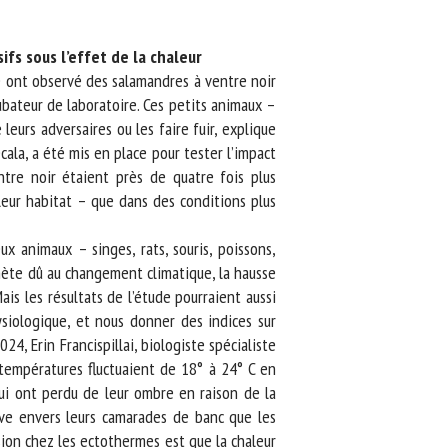
s sous l’effet de la chaleur
e ont observé des salamandres à ventre noir
bateur de laboratoire. Ces petits animaux –
urs adversaires ou les faire fuir, explique
la, a été mis en place pour tester l’impact
re noir étaient près de quatre fois plus
eur habitat – que dans des conditions plus
animaux – singes, rats, souris, poissons,
ète dû au changement climatique, la hausse
s les résultats de l’étude pourraient aussi
iologique, et nous donner des indices sur
 Erin Francispillai, biologiste spécialiste
températures fluctuaient de 18° à 24° C en
i ont perdu de leur ombre en raison de la
ve envers leurs camarades de banc que les
on chez les ectothermes est que la chaleur