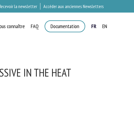
Recevoir la newsletter
Accéder aux anciennes Newsletters
ous connaître
FAQ
Documentation
FR
EN
T
SIVE IN THE HEAT