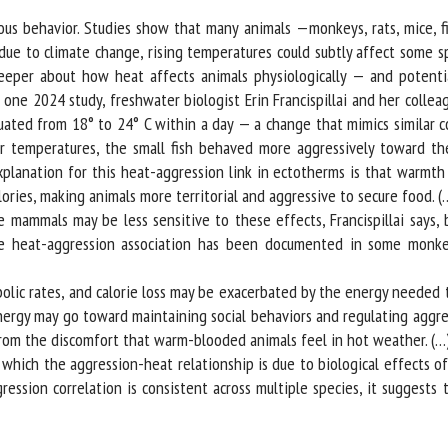
us behavior. Studies show that many animals —monkeys, rats, mice, fi
e to climate change, rising temperatures could subtly affect some spec
eper about how heat affects animals physiologically — and potential
ne 2024 study, freshwater biologist Erin Francispillai and her collea
uated from 18° to 24° C within a day — a change that mimics similar c
r temperatures, the small fish behaved more aggressively toward the
lanation for this heat-aggression link in ectotherms is that warmth d
ries, making animals more territorial and aggressive to secure food. (…
ammals may be less sensitive to these effects, Francispillai says, b
e heat-aggression association has been documented in some monkeys
c rates, and calorie loss may be exacerbated by the energy needed to c
energy may go toward maintaining social behaviors and regulating aggre
rom the discomfort that warm-blooded animals feel in hot weather. (…)
which the aggression-heat relationship is due to biological effects of
ession correlation is consistent across multiple species, it suggests th