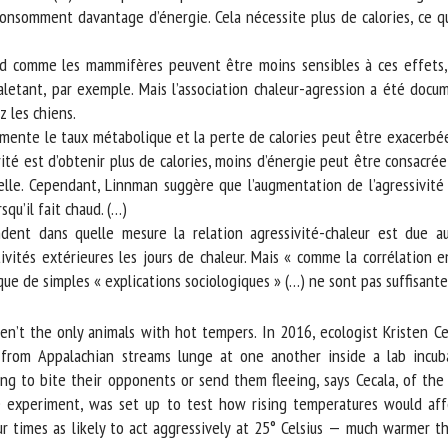
nsomment davantage d’énergie. Cela nécessite plus de calories, ce qui 
comme les mammifères peuvent être moins sensibles à ces effets, exp
letant, par exemple. Mais l’association chaleur-agression a été docume
les chiens.
nte le taux métabolique et la perte de calories peut être exacerbée pa
orité est d’obtenir plus de calories, moins d’énergie peut être consacr
-elle. Cependant, Linnman suggère que l’augmentation de l’agressivité 
u’il fait chaud. (…)
ent dans quelle mesure la relation agressivité-chaleur est due aux
tés extérieures les jours de chaleur. Mais « comme la corrélation ent
 de simples « explications sociologiques » (…) ne sont pas suffisantes 
’t the only animals with hot tempers. In 2016, ecologist Kristen Cec
from Appalachian streams lunge at one another inside a lab incubat
hing to bite their opponents or send them fleeing, says Cecala, of the
e experiment, was set up to test how rising temperatures would affec
r times as likely to act aggressively at 25° Celsius — much warmer t