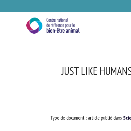
Skip
to
main
content
JUST LIKE HUMANS
Se
Type de document : article publié dans
Scie
Ve