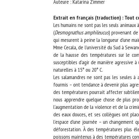
Auteure : Katarina Zimmer
No
Extrait en français (traduction) : Tout 
Les humains ne sont pas les seuls animaux à 
(
Desmognathus amphileucus
) provenant de r
Or
qui mesurent à peine la longueur d’une main 
*
Mme Cecala, de l’université du Sud à Sewanee
de la hausse des températures sur le comp
ut
susceptibles d’agir de manière agressive à 
naturelles à 15° ou 20° C.
Le
Les salamandres ne sont pas les seules à a
fourmis – ont tendance à devenir plus agres
des températures pourrait affecter subtileme
nous apprendre quelque chose de plus profo
l’augmentation de la violence et de la crimin
des eaux douces, et ses collègues ont placé
l’espace d’une journée – un changement qui
déforestation. À des températures plus éle
poissons maintenus à des températures consta