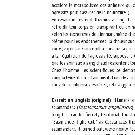
accélère le métabolisme des animaux, qui co
agressifs pour s’assurer de la nourriture. (…)
En revanche, les endothermes à sang chaud 
refroidir leur corps en transpirant ou en ha
selon les recherches de Linnman, même chez 
Même pour les endothermes, la chaleur augme
corps, explique Francispillai. Lorsque la pri
à la régulation de l’agressivité, suppose-t
que les animaux à sang chaud ressentent lorsq
Chez l’homme, les scientifiques se demand
comportement ou à l’augmentation des activi
chez de nombreuses espèces, cela suggère que
Extrait en anglais (original) :
Humans aren
salamanders (
Desmognathus amphileucus
) 
length — can be fiercely territorial, thras
“Salamander fight club,” as Cecala calls th
salamanders, it turned out, were nearly fou