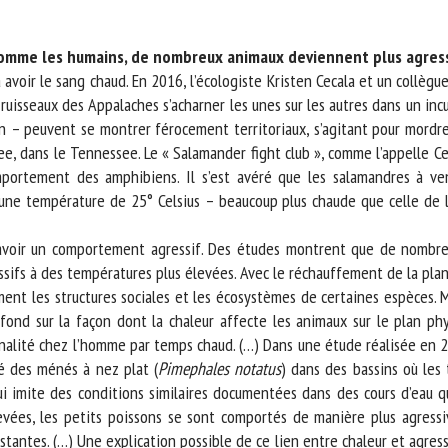
m *
Prénom
*
comme les humains, de nombreux animaux deviennent plus agressif
avoir le sang chaud. En 2016, l’écologiste Kristen Cecala et un collègu
uisseaux des Appalaches s’acharner les unes sur les autres dans un incu
ganisme
E-mail *
– peuvent se montrer férocement territoriaux, s’agitant pour mordre le
, dans le Tennessee. Le « Salamander fight club », comme l’appelle Ceca
En soumettant ce formulaire, j'accepte que les informations saisies soient
ortement des amphibiens. Il s’est avéré que les salamandres à vent
ilisées dans le cadre de la relation avec le CNR BEA. *
une température de 25° Celsius – beaucoup plus chaude que celle de l
s champs suivis de * sont obligatoires
voir un comportement agressif. Des études montrent que de nombreux 
sifs à des températures plus élevées. Avec le réchauffement de la plan
nt les structures sociales et les écosystèmes de certaines espèces. Mai
nd sur la façon dont la chaleur affecte les animaux sur le plan phys
alité chez l’homme par temps chaud. (…) Dans une étude réalisée en 2024,
 des ménés à nez plat (
Pimephales notatus
) dans des bassins où les 
 imite des conditions similaires documentées dans des cours d’eau qu
vées, les petits poissons se sont comportés de manière plus agressi
ntes. (…) Une explication possible de ce lien entre chaleur et agressi