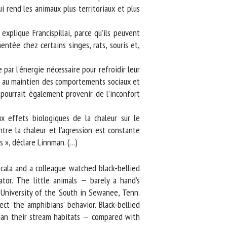
rend les animaux plus territoriaux et plus
lique Francispillai, parce qu’ils peuvent
ntée chez certains singes, rats, souris et,
r l’énergie nécessaire pour refroidir leur
ée au maintien des comportements sociaux et
pourrait également provenir de l’inconfort
 effets biologiques de la chaleur sur le
re la chaleur et l’agression est constante
», déclare Linnman. (…)
ala and a colleague watched black-bellied
or. The little animals — barely a hand’s
 University of the South in Sewanee, Tenn.
t the amphibians’ behavior. Black-bellied
han their stream habitats — compared with