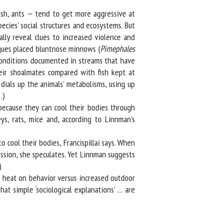
sh, ants — tend to get more aggressive at
ies’ social structures and ecosystems. But
ly reveal clues to increased violence and
gues placed bluntnose minnows (
Pimephales
onditions documented in streams that have
ir shoalmates compared with fish kept at
ials up the animals’ metabolisms, using up
)
ecause they can cool their bodies through
, rats, mice and, according to Linnman’s
ool their bodies, Francispillai says. When
ssion, she speculates. Yet Linnman suggests
 heat on behavior versus increased outdoor
at simple ‘sociological explanations’ … are