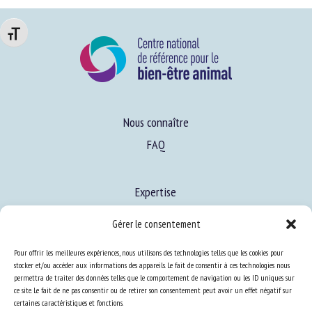
Changer la taille de la police
Nous connaître
FAQ
Expertise
S’informer sur le BEA
Gérer le consentement
Se former au BEA
Pour offrir les meilleures expériences, nous utilisons des technologies telles que les cookies pour
stocker et/ou accéder aux informations des appareils. Le fait de consentir à ces technologies nous
permettra de traiter des données telles que le comportement de navigation ou les ID uniques sur
Ressources
ce site. Le fait de ne pas consentir ou de retirer son consentement peut avoir un effet négatif sur
certaines caractéristiques et fonctions.