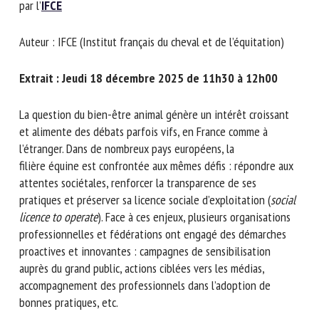
par l’
IFCE
Nom *
Auteur : IFCE (Institut français du cheval et de l’équitation)
Prénom *
Extrait : Jeudi 18 décembre 2025 de 11h30 à 12h00
La question du bien-être animal génère un intérêt croissant
Organisme *
et alimente des débats parfois vifs, en France comme à
l’étranger. Dans de nombreux pays européens, la
filière équine est confrontée aux mêmes défis : répondre
E-mail *
aux attentes sociétales, renforcer la transparence de ses
pratiques et préserver sa licence sociale d’exploitation
(
social licence to operate
). Face à ces enjeux, plusieurs
En soumettant ce formulaire, j'accepte que les
organisations professionnelles et fédérations ont engagé
informations saisies soient utilisées dans le cadre de la
des démarches proactives et innovantes : campagnes de
relation avec le CNR BEA. *
sensibilisation auprès du grand public, actions ciblées vers
les médias, accompagnement des professionnels dans
Les champs suivis de * sont obligatoires
l’adoption de bonnes pratiques, etc.