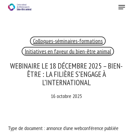
Skip
Menu
to
main
Fermer
content
×
Colloques-séminaires-formations
RECEVEZ CHAQUE MOIS GRATUITEMENT
LES DERNIÈRES ACTUALITÉS SUR LE BIEN-ÊTRE
Initiatives en faveur du bien-être animal
ANIMAL
WEBINAIRE LE 18 DÉCEMBRE 2025 – BIEN-
ÊTRE : LA FILIÈRE S’ENGAGE À
L’INTERNATIONAL
Select language
16 octobre 2025
Veuillez remplir le formulaire ci-dessous pour vous inscrire à
notre newsletter :
Type de document : annonce d’une webconférence publiée