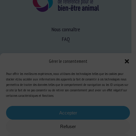
Nous connaître
FAQ
Expertise
Gérer le consentement
S’informer sur le BEA
Pour offrir les meilleures expériences, nous utilisons des technologies telles que les cookies pour
Se former au BEA
stocker et/ou accéder aux informations des appareils. Le fait de consentir à ces technologies nous
permettra de traiter des données telles que le comportement de navigation ou les ID uniques sur
ce site. Le fait de ne pas consentir ou de retirer son consentement peut avoir un effet négatif sur
certaines caractéristiques et fonctions.
Ressources
Accepter
S’abonner aux actualités
Refuser