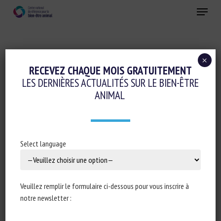
Skip
Menu
to
main
Fermer
content
×
Réglementation
RECEVEZ CHAQUE MOIS GRATUITEMENT
LES DERNIÈRES ACTUALITÉS SUR LE BIEN-ÊTRE
Transport, Abattage, Ramassage
ANIMAL
IMPACTS OF REDUCED STOCKING
DENSITY ON BROILER WELFARE DURING
TRANSPORT: EVIDENCE FROM A
Select language
HUNGARIAN STUDY UNDER MODERATE
CLIMATIC CONDITIONS
Veuillez remplir le formulaire ci-dessous pour vous inscrire à
3 novembre 2025
notre newsletter :