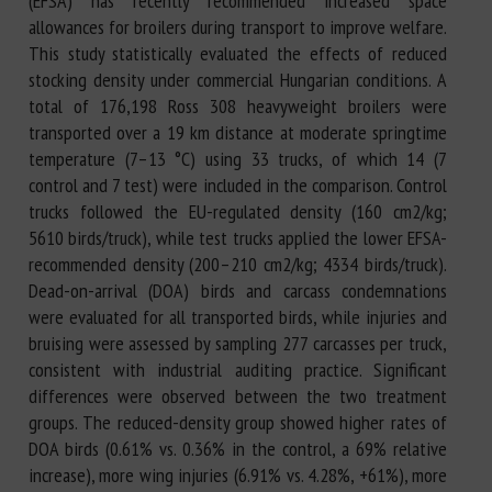
(EFSA) has recently recommended increased space
allowances for broilers during transport to improve welfare.
This study statistically evaluated the effects of reduced
stocking density under commercial Hungarian conditions. A
total of 176,198 Ross 308 heavyweight broilers were
transported over a 19 km distance at moderate springtime
temperature (7–13 °C) using 33 trucks, of which 14 (7
control and 7 test) were included in the comparison. Control
trucks followed the EU-regulated density (160 cm2/kg;
5610 birds/truck), while test trucks applied the lower EFSA-
recommended density (200–210 cm2/kg; 4334 birds/truck).
Dead-on-arrival (DOA) birds and carcass condemnations
were evaluated for all transported birds, while injuries and
bruising were assessed by sampling 277 carcasses per truck,
consistent with industrial auditing practice. Significant
differences were observed between the two treatment
groups. The reduced-density group showed higher rates of
DOA birds (0.61% vs. 0.36% in the control, a 69% relative
increase), more wing injuries (6.91% vs. 4.28%, +61%), more