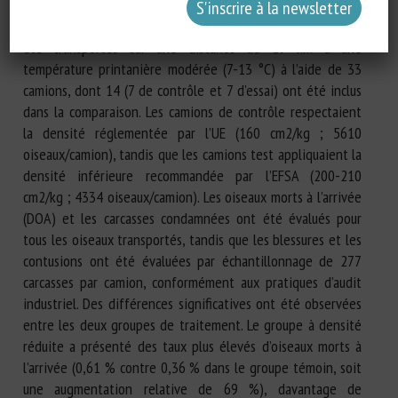
d’élevage dans les conditions commerciales hongroises. Au
total, 176 198 poulets de chair lourds de race Ross 308 ont
été transportés sur une distance de 19 km à une
température printanière modérée (7-13 °C) à l’aide de 33
camions, dont 14 (7 de contrôle et 7 d’essai) ont été inclus
dans la comparaison. Les camions de contrôle respectaient
la densité réglementée par l’UE (160 cm2/kg ; 5610
oiseaux/camion), tandis que les camions test appliquaient la
densité inférieure recommandée par l’EFSA (200-210
cm2/kg ; 4334 oiseaux/camion). Les oiseaux morts à l’arrivée
(DOA) et les carcasses condamnées ont été évalués pour
tous les oiseaux transportés, tandis que les blessures et les
contusions ont été évaluées par échantillonnage de 277
carcasses par camion, conformément aux pratiques d’audit
industriel. Des différences significatives ont été observées
entre les deux groupes de traitement. Le groupe à densité
réduite a présenté des taux plus élevés d’oiseaux morts à
l’arrivée (0,61 % contre 0,36 % dans le groupe témoin, soit
une augmentation relative de 69 %), davantage de