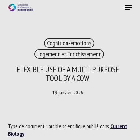
Skip
Menu
to
main
Fermer
content
×
Cognition-émotions
RECEVEZ CHAQUE MOIS GRATUITEMENT
LES DERNIÈRES ACTUALITÉS SUR LE BIEN-ÊTRE
Logement et Enrichissement
ANIMAL
FLEXIBLE USE OF A MULTI-PURPOSE
TOOL BY A COW
Select language
19 janvier 2026
Veuillez remplir le formulaire ci-dessous pour vous inscrire à
notre newsletter :
Type de document : article scientifique publié dans
Current
Biology