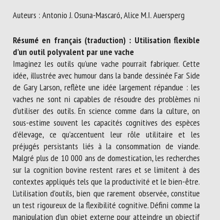
Nom *
Auteurs : Antonio J. Osuna-Mascaró, Alice M.I. Auersperg
Résumé en français (traduction) : Utilisation flexible
Prénom *
d’un outil polyvalent par une vache
Imaginez les outils qu’une vache pourrait fabriquer. Cette
idée, illustrée avec humour dans la bande dessinée Far Side
Organisme *
de Gary Larson, reflète une idée largement répandue : les
vaches ne sont ni capables de résoudre des problèmes ni
d’utiliser des outils. En science comme dans la culture, on
sous-estime souvent les capacités cognitives des espèces
E-mail *
d’élevage, ce qu’accentuent leur rôle utilitaire et les
préjugés persistants liés à la consommation de viande.
En soumettant ce formulaire, j'accepte que les
Malgré plus de 10 000 ans de domestication, les recherches
informations saisies soient utilisées dans le cadre de la
sur la cognition bovine restent rares et se limitent à des
relation avec le CNR BEA. *
contextes appliqués tels que la productivité et le bien-être.
L’utilisation d’outils, bien que rarement observée, constitue
Les champs suivis de * sont obligatoires
un test rigoureux de la flexibilité cognitive. Défini comme la
manipulation d’un objet externe pour atteindre un objectif