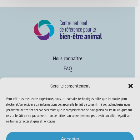
Nous connaître
FAQ
Gérer le consentement
Expertise
S’informer sur le BEA
Pour offrir les meilleures expériences, nous utilisons des technologies telles que les cookies pour
stocker et/ou accéder aux informations des appareils. Le fait de consentir à ces technologies nous
Se former au BEA
permettra de traiter des données telles que le comportement de navigation ou les ID uniques sur
ce site. Le fait de ne pas consentir ou de retirer son consentement peut avoir un effet négatif sur
certaines caractéristiques et fonctions.
Ressources
Accepter