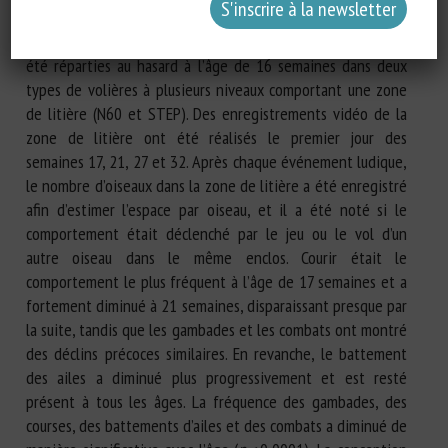
et l’âge auraient une influence significative sur la fréquence
du jeu. Au total, 2 464 poules pondeuses Hy-Line Brown ont
été réparties au hasard à l’âge de 16 semaines dans deux
types de volières à plusieurs niveaux comportant une zone
de litière (N60 et STEP). Des enregistrements vidéo de la
zone de litière ont été réalisés le premier jour des
semaines 17, 21, 27 et 32. Après chaque événement ludique,
le nombre d’oiseaux dans la zone de litière a été enregistré
afin d’estimer l’espace par oiseau, et il a été noté si le
comportement était déclenché par le jeu ou le vol d’un
autre oiseau dans le même enclos. Courir était le
comportement le plus fréquent à l’âge de 17 semaines et a
fortement diminué à 21 semaines, disparaissant presque par
la suite, tandis que les gambades et les combats ont montré
des déclins précoces similaires. En revanche, le battement
des ailes a diminué plus progressivement et est resté
présent à tous les âges. La fréquence des gambades, des
courses, des battements d’ailes et des combats a diminué de