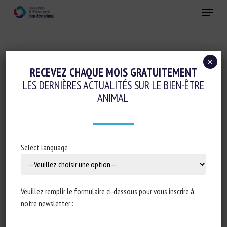
Skip
Menu
to
main
Fermer
content
×
Cognition-émotions
RECEVEZ CHAQUE MOIS GRATUITEMENT
LES DERNIÈRES ACTUALITÉS SUR LE BIEN-ÊTRE
Logement et Enrichissement
ANIMAL
FOWL PLAY: DO AGE AND AVIARY DESIGN
AFFECT PLAY IN CAGE-FREE LAYING HENS?
Select language
18 février 2026
Veuillez remplir le formulaire ci-dessous pour vous inscrire à
notre newsletter :
Type de document : article scientifique publié dans
Applied
Animal Behaviour Science