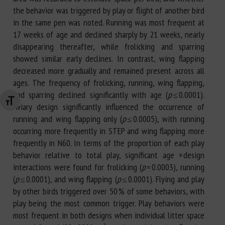
the behavior was triggered by play or flight of another bird
in the same pen was noted. Running was most frequent at
17 weeks of age and declined sharply by 21 weeks, nearly
disappearing thereafter, while frolicking and sparring
showed similar early declines. In contrast, wing flapping
decreased more gradually and remained present across all
ages. The frequency of frolicking, running, wing flapping,
and sparring declined significantly with age (
p
≤ 0.0001).
Changer la taille de la police
Aviary design significantly influenced the occurrence of
running and wing flapping only (
p
≤ 0.0005), with running
occurring more frequently in STEP and wing flapping more
frequently in N60. In terms of the proportion of each play
behavior relative to total play, significant age × design
interactions were found for frolicking (
p
= 0.0003), running
(
p
≤ 0.0001), and wing flapping (
p
≤ 0.0001). Flying and play
by other birds triggered over 50 % of some behaviors, with
play being the most common trigger. Play behaviors were
most frequent in both designs when individual litter space