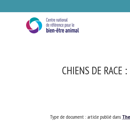
Skip
to
main
content
CHIENS DE RACE : 
Se
Type de document : article publié dans
The 
Ve