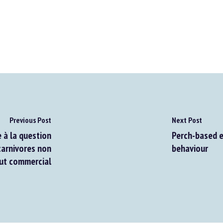
Previous Post
Next Post
à la question
Perch-based en
arnivores non
behaviour
t commercial