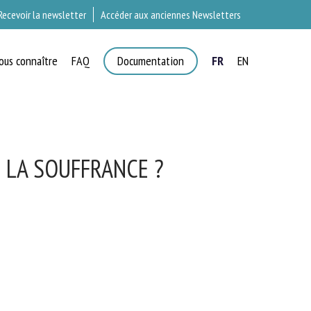
Recevoir la newsletter
Accéder aux anciennes Newsletters
ous connaître
FAQ
Documentation
FR
EN
T
R LA SOUFFRANCE ?