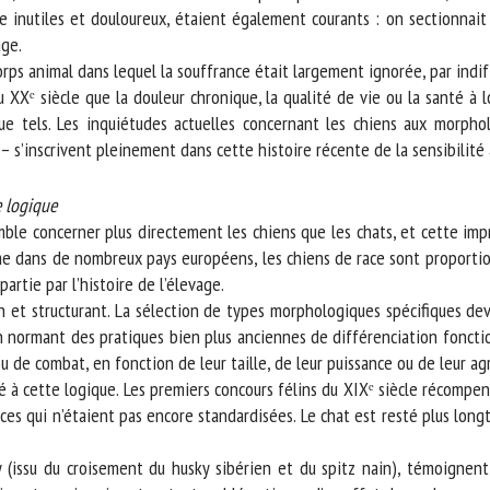
 inutiles et douloureux, étaient également courants : on sectionnait 
ge.
ps animal dans lequel la souffrance était largement ignorée, par indif
u XXᵉ siècle que la douleur chronique, la qualité de vie ou la santé 
els. Les inquiétudes actuelles concernant les chiens aux morphologi
– s’inscrivent pleinement dans cette histoire récente de la sensibilité 
logique
 concerner plus directement les chiens que les chats, et cette impre
e dans de nombreux pays européens, les chiens de race sont proportio
rtie par l’histoire de l’élevage.
n et structurant. La sélection de types morphologiques spécifiques dev
 normant des pratiques bien plus anciennes de différenciation fonctionn
de combat, en fonction de leur taille, de leur puissance ou de leur agre
 à cette logique. Les premiers concours félins du XIXᵉ siècle récompen
s qui n’étaient pas encore standardisées. Le chat est resté plus longt
issu du croisement du husky sibérien et du spitz nain), témoignent