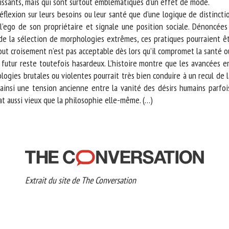
sants, mais qui sont surtout emblématiques d’un effet de mode.
flexion sur leurs besoins ou leur santé que d’une logique de distinctio
 l’ego de son propriétaire et signale une position sociale. Dénoncées 
 la sélection de morphologies extrêmes, ces pratiques pourraient êtr
t croisement n’est pas acceptable dès lors qu’il compromet la santé ou
futur reste toutefois hasardeux. L’histoire montre que les avancées e
ologies brutales ou violentes pourrait très bien conduire à un recul de 
insi une tension ancienne entre la vanité des désirs humains parfois c
t aussi vieux que la philosophie elle-même. (…)
Extrait du site de The Conversation