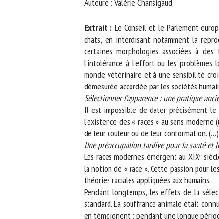
Auteure : Valérie Chansigaud
No
Extrait :
Le Conseil et le Parlement europé
chats, en interdisant notamment la reprod
certaines morphologies associées à des tr
Or
l’intolérance à l’effort ou les problèmes
*
monde vétérinaire et à une sensibilité crois
démesurée accordée par les sociétés humaine
ut
Sélectionner l’apparence : une pratique ancie
Il est impossible de dater précisément le 
Le
l’existence des « races » au sens moderne (
de leur couleur ou de leur conformation. (…)
Une préoccupation tardive pour la santé et le
Les races modernes émergent au XIXᵉ siècle, d
la notion de « race ». Cette passion pour les
théories raciales appliquées aux humains.
Pendant longtemps, les effets de la sélecti
standard. La souffrance animale était connu
en témoignent : pendant une longue période,