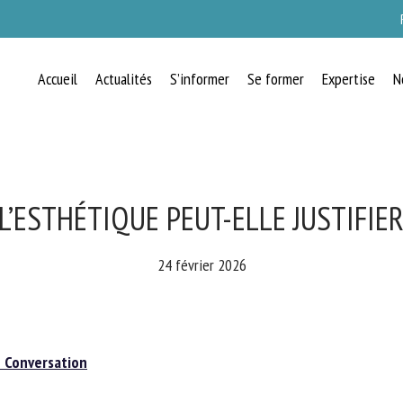
Accueil
Actualités
S’informer
Se former
Expertise
N
RECEVEZ CHAQUE MOIS GRATUITEMEN
LES DERNIÈRES ACTUALITÉS SUR LE
BIEN-ÊTRE ANIMAL
L’ESTHÉTIQUE PEUT-ELLE JUSTIFIE
24 février 2026
lect language
Conversation
uillez remplir le formulaire ci-dessous pour vous inscrire à notre newsletter :