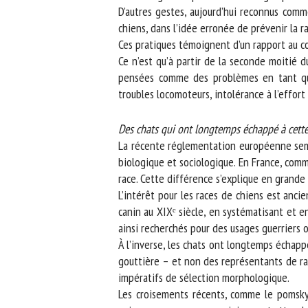
D’autres gestes, aujourd’hui reconnus comme
chiens, dans l’idée erronée de prévenir la ra
Ces pratiques témoignent d’un rapport au cor
Ce n’est qu’à partir de la seconde moitié d
pensées comme des problèmes en tant que t
troubles locomoteurs, intolérance à l’effort 
Des chats qui ont longtemps échappé à cette 
La récente réglementation européenne semble
biologique et sociologique. En France, comm
race. Cette différence s’explique en grande pa
L’intérêt pour les races de chiens est ancie
canin au XIXᵉ siècle, en systématisant et en
ainsi recherchés pour des usages guerriers ou 
À l’inverse, les chats ont longtemps échappé
gouttière – et non des représentants de race
impératifs de sélection morphologique.
Les croisements récents, comme le pomsky (