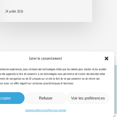
24 juillet 2026
Gérer le consentement
eilleures expériences, nous utilisons des technologies telles que les cookies pour stocker et/ou accéder
 des appareils. Le fait de consentir à ces technologies nous permettra de traiter des données telles
ent de navigation ou les ID uniques sur ce site. Le fait de ne pas consentir ou de retirer son
Ressources
t avoir un effet négatif sur certaines caractéristiques et fonctions.
S’abonner aux actualités
cepter
Refuser
Voir les préférences
Cookies
Confidentialité
Mentions légales