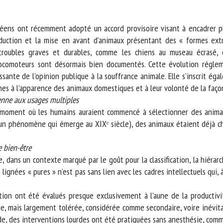
m *
Prénom
*
ens ont récemment adopté un accord provisoire visant à encadrer plu
uction et la mise en avant d’animaux présentant des « formes extr
oubles graves et durables, comme les chiens au museau écrasé, chez
ganisme
E-mail *
 locomoteurs sont désormais bien documentés. Cette évolution réglem
sante de l’opinion publique à la souffrance animale. Elle s’inscrit éga
En soumettant ce formulaire, j'accepte que les informations saisies soient
s à l’apparence des animaux domestiques et à leur volonté de la façon
ilisées dans le cadre de la relation avec le CNR BEA. *
nne aux usages multiples
moment où les humains auraient commencé à sélectionner des animaux
s champs suivis de * sont obligatoires
un phénomène qui émerge au XIXᵉ siècle), des animaux étaient déjà choi
 bien-être
ans un contexte marqué par le goût pour la classification, la hiérarchi
 lignées « pures » n’est pas sans lien avec les cadres intellectuels qui
on ont été évalués presque exclusivement à l’aune de la productivité
e, mais largement tolérée, considérée comme secondaire, voire inévitab
 des interventions lourdes ont été pratiquées sans anesthésie, comme l