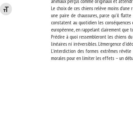
animaux perçus comme originaux et attendris
Le choix de ces chiens relève moins d’une ré
Changer la taille de la police
une paire de chaussures, parce qu’il flatte
constatent au quotidien les conséquences de
européenne, en rappelant clairement que tou
Prédire à quoi ressembleront les chiens du 
linéaires ni irréversibles. L’émergence d’idé
L’interdiction des formes extrêmes révèle a
morales pour en limiter les effets – un déba