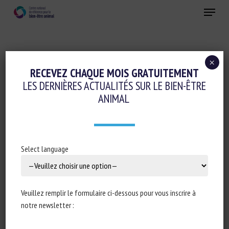
Skip
Menu
to
main
Fermer
content
×
Réglementation
RECEVEZ CHAQUE MOIS GRATUITEMENT
LES DERNIÈRES ACTUALITÉS SUR LE BIEN-ÊTRE
SPAIN MOVES TO REDEFINE LEGAL PETS
ANIMAL
AS DRAFT LAW RAISES WIDER WELFARE
CONCERNS
11 mai 2026
Select language
Veuillez remplir le formulaire ci-dessous pour vous inscrire à
Type de document : article publié dans
EuroWeekly News
notre newsletter :
Auteure : Molly Grace