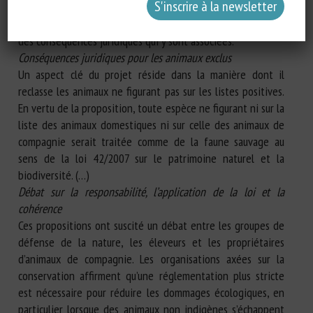
et les risques environnementaux. La proposition a déjà
suscité un débat en raison de l’étendue des exclusions et
des conséquences juridiques qui y sont associées.
Conséquences juridiques pour les animaux exclus
Un aspect clé du projet réside dans la manière dont il
reclasse les animaux ne figurant pas sur les listes positives.
En vertu de la proposition, toute espèce ne figurant ni sur la
liste des animaux domestiques ni sur celle des animaux de
compagnie serait traitée comme de la faune sauvage au
sens de la loi 42/2007 sur le patrimoine naturel et la
biodiversité. (…)
Débat sur la responsabilité, l’application de la loi et la
cohérence
Ces propositions ont suscité un débat entre les groupes de
défense de la nature, les éleveurs et les propriétaires
d’animaux de compagnie. Les organisations axées sur la
conservation affirment qu’une réglementation plus stricte
est nécessaire pour réduire les dommages écologiques, en
particulier lorsque des animaux non indigènes s’échappent