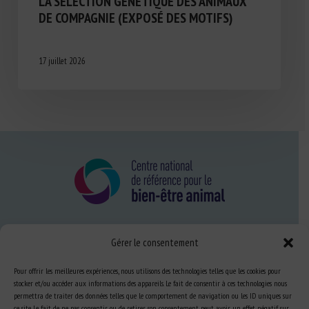
LA SÉLECTION GÉNÉTIQUE DES ANIMAUX
DE COMPAGNIE (EXPOSÉ DES MOTIFS)
17 juillet 2026
Gérer le consentement
Nous connaître
FAQ
Pour offrir les meilleures expériences, nous utilisons des technologies telles que les cookies pour
stocker et/ou accéder aux informations des appareils. Le fait de consentir à ces technologies nous
permettra de traiter des données telles que le comportement de navigation ou les ID uniques sur
ce site. Le fait de ne pas consentir ou de retirer son consentement peut avoir un effet négatif sur