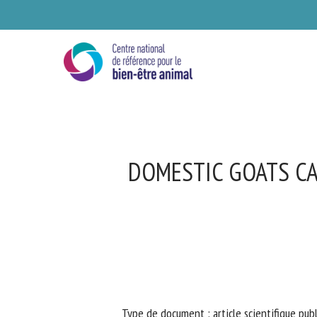
Skip
to
main
content
DOMESTIC GOATS CA
Se
Ve
Type de document : article scientifique publ