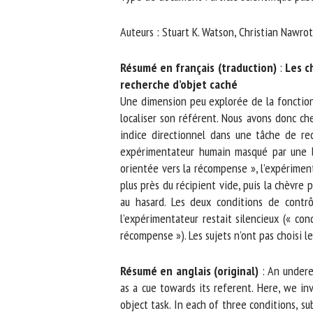
No
Auteurs : Stuart K. Watson, Christian Nawrot
Résumé en français (traduction)
:
Les ch
Or
recherche d’objet caché
*
Une dimension peu explorée de la fonctionna
localiser son référent. Nous avons donc che
indice directionnel dans une tâche de rech
ut
expérimentateur humain masqué par une barr
orientée vers la récompense », l’expériment
Le
plus près du récipient vide, puis la chèvre po
au hasard. Les deux conditions de contrôl
l’expérimentateur restait silencieux (« cond
récompense »). Les sujets n’ont pas choisi le 
Résumé en anglais (original)
: An underexp
as a cue towards its referent. Here, we in
object task. In each of three conditions, su