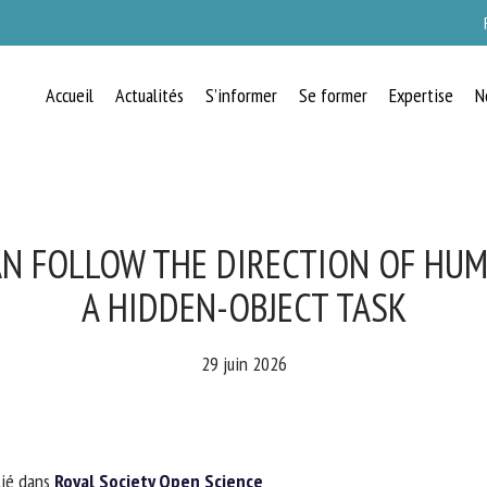
Accueil
Actualités
S’informer
Se former
Expertise
N
RECEVEZ CHAQUE MOIS GRATUITEMEN
LES DERNIÈRES ACTUALITÉS SUR LE
BIEN-ÊTRE ANIMAL
N FOLLOW THE DIRECTION OF HUMA
A HIDDEN-OBJECT TASK
lect language
29 juin 2026
uillez remplir le formulaire ci-dessous pour vous inscrire à notre newsletter :
ié dans
Royal Society Open Science