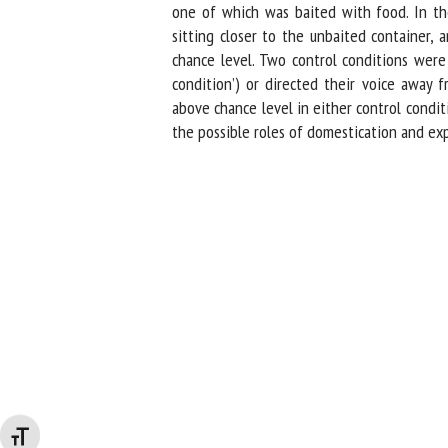
one of which was baited with food. In the 
sitting closer to the unbaited container, 
chance level. Two control conditions were 
condition’) or directed their voice away f
above chance level in either control conditi
the possible roles of domestication and expe
Changer la taille de la police