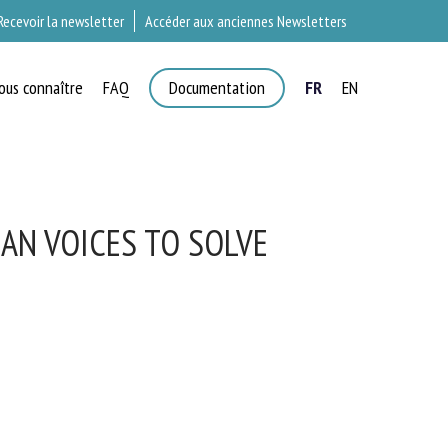
Recevoir la newsletter
Accéder aux anciennes Newsletters
ous connaître
FAQ
Documentation
FR
EN
×
T
N VOICES TO SOLVE