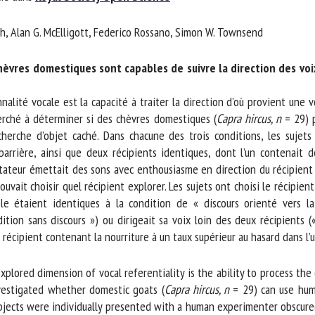
m *
Prénom
h, Alan G. McElligott, Federico Rossano, Simon W. Townsend
*
èvres domestiques sont capables de suivre la direction des voi
ganisme
E-mail *
lité vocale est la capacité à traiter la direction d’où provient une 
rché à déterminer si des chèvres domestiques (
Capra hircus, n
= 29) po
En soumettant ce formulaire, j'accepte que les informations saisies soient
erche d’objet caché. Dans chacune des trois conditions, les sujets
ilisées dans le cadre de la relation avec le CNR BEA. *
ière, ainsi que deux récipients identiques, dont l’un contenait de 
ateur émettait des sons avec enthousiasme en direction du récipient c
s champs suivis de * sont obligatoires
uvait choisir quel récipient explorer. Les sujets ont choisi le récipient
e étaient identiques à la condition de « discours orienté vers la
ition sans discours ») ou dirigeait sa voix loin des deux récipients (
récipient contenant la nourriture à un taux supérieur au hasard dans l’u
lored dimension of vocal referentiality is the ability to process the d
vestigated whether domestic goats (
Capra hircus, n
= 29) can use human
bjects were individually presented with a human experimenter obscured 