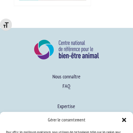
Changer la taille de la police
Nous connaître
FAQ
Expertise
S’informer sur le BEA
Gérer le consentement
Se former au BEA
Pour offrir les meilleures expériences, nous utilisons des technologies telles que les cookies pour