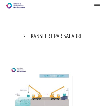
Skip
Menu
to
main
Fermer
content
2_TRANSFERT PAR SALABRE