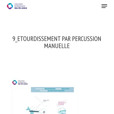
Skip
Menu
to
main
Fermer
content
9_ETOURDISSEMENT PAR PERCUSSION
MANUELLE