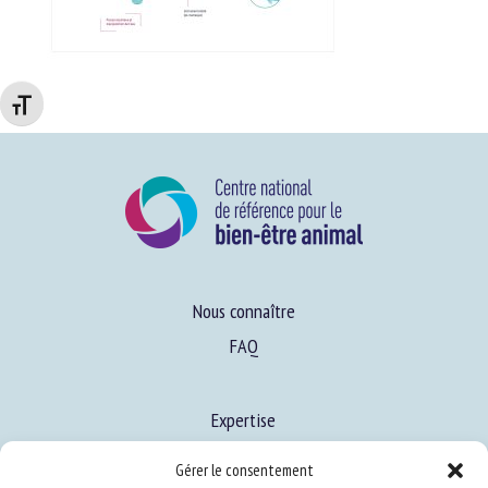
Changer la taille de la police
Nous connaître
FAQ
Expertise
S’informer sur le BEA
Gérer le consentement