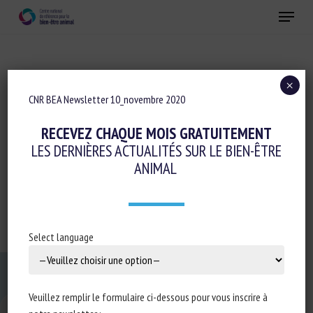
Skip
Menu
to
main
Fermer
content
×
CNR BEA Newsletter 10_novembre 2020
CNR BEA NEWSLETTER 10_NOVEMBRE
2020
RECEVEZ CHAQUE MOIS GRATUITEMENT
LES DERNIÈRES ACTUALITÉS SUR LE BIEN-ÊTRE
ANIMAL
CNR BEA Newsletter 10_novembre 2020
Select language
Veuillez remplir le formulaire ci-dessous pour vous inscrire à
Changer la taille de la police