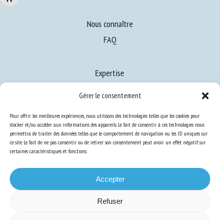
Nous connaître
FAQ
Expertise
S’informer sur le BEA
Gérer le consentement
Se former au BEA
Pour offrir les meilleures expériences, nous utilisons des technologies telles que les cookies pour
stocker et/ou accéder aux informations des appareils. Le fait de consentir à ces technologies nous
permettra de traiter des données telles que le comportement de navigation ou les ID uniques sur
Ressources
ce site. Le fait de ne pas consentir ou de retirer son consentement peut avoir un effet négatif sur
certaines caractéristiques et fonctions.
S’abonner aux actualités
Accepter
Refuser