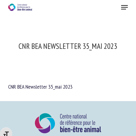
Skip
Menu
to
main
Fermer
content
CNR BEA NEWSLETTER 35_MAI 2023
CNR BEA Newsletter 35_mai 2023
Changer la taille de la police