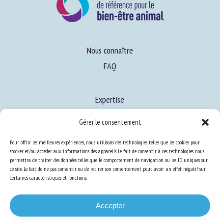
Nous connaître
FAQ
Expertise
S’informer sur le BEA
Gérer le consentement
Se former au BEA
Pour offrir les meilleures expériences, nous utilisons des technologies telles que les cookies pour
stocker et/ou accéder aux informations des appareils. Le fait de consentir à ces technologies nous
permettra de traiter des données telles que le comportement de navigation ou les ID uniques sur
Ressources
ce site. Le fait de ne pas consentir ou de retirer son consentement peut avoir un effet négatif sur
certaines caractéristiques et fonctions.
S’abonner aux actualités
Accepter