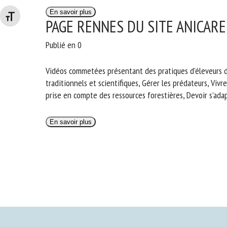
En savoir plus
Changer la taille de la police
PAGE RENNES DU SITE ANICARE
Publié en 0
Vidéos commetées présentant des pratiques d’éleveurs d
traditionnels et scientifiques, Gérer les prédateurs, Viv
prise en compte des ressources forestières, Devoir s’ada
En savoir plus