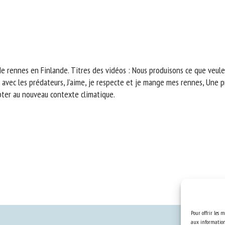
e rennes en Finlande. Titres des vidéos : Nous produisons ce que veul
re avec les prédateurs, J’aime, je respecte et je mange mes rennes, Une
pter au nouveau contexte climatique.
Pour offrir les m
aux informations