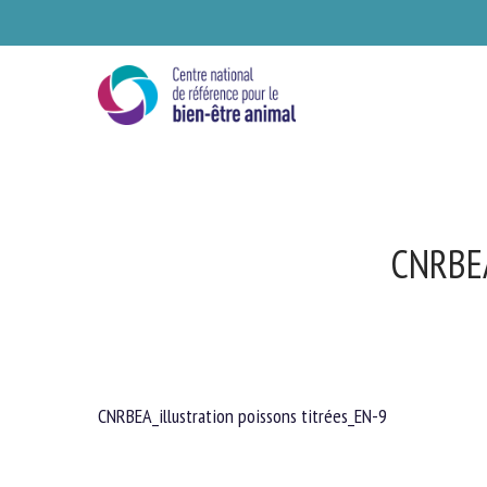
Skip
to
main
content
CNRBE
CNRBEA_illustration poissons titrées_EN-9