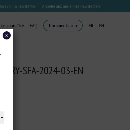
Recevoir la newsletter
Accéder aux anciennes Newsletters
ous connaître
FAQ
Documentation
FR
EN
×
T
LTRY-SFA-2024-03-EN