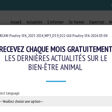
Accueil
Actualités
S’informer
Se former
Expertise
N
RCAW-Poultry-SFA_2023-2024_WP3_D3.9_D22-GUI-Poultry-SFA-2024-03-EN
RECEVEZ CHAQUE MOIS GRATUITEMEN
LES DERNIÈRES ACTUALITÉS SUR LE
2023-2024_WP3_D3.9_D22-GUI-POU
BIEN-ÊTRE ANIMAL
lect language
ultry-SFA-2024-03-EN