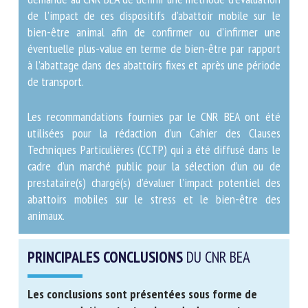
évaluer le stress et le bien-être des animaux lors de
l’abattage à la ferme dans des abattoirs mobiles. Il a
également été demandé au CNR BEA de définir une
méthode d’évaluation de l’impact de ces dispositifs
d’abattoir mobile sur le bien-être animal afin de
confirmer ou d’infirmer une éventuelle plus-value en
terme de bien-être par rapport à l’abattage dans des
abattoirs fixes et après une période de transport.
Les recommandations fournies par le CNR BEA ont été
utilisées pour la rédaction d’un Cahier des Clauses
Techniques Particulières (CCTP) qui a été diffusé dans
le cadre d’un marché public pour la sélection d’un ou de
prestataire(s) chargé(s) d’évaluer l’impact potentiel des
abattoirs mobiles sur le stress et le bien-être des
animaux.
PRINCIPALES CONCLUSIONS
DU CNR BEA