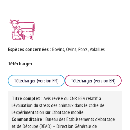
Nom *
Prénom *
Espèces concernées
: Bovins, Ovins, Porcs, Volailles
Organisme *
Télécharger
:
E-mail *
Télécharger (version FR)
En soumettant ce formulaire, j'accepte que les
Télécharger (version EN)
informations saisies soient utilisées dans le cadre de la
relation avec le CNR BEA. *
Titre complet
: Avis révisé du CNR BEA relatif à
Les champs suivis de * sont obligatoires
l’évaluation du stress des animaux dans le cadre de
l’expérimentation sur l’abattage mobile