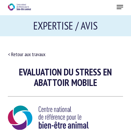
Skip
Menu
to
main
Fermer
EXPERTISE / AVIS
content
RECEVEZ CHAQUE MOIS GRATUITEMENT
LES DERNIÈRES ACTUALITÉS SUR LE BIEN-ÊTRE
< Retour aux travaux
ANIMAL
EVALUATION DU STRESS EN
ABATTOIR MOBILE
Select language
Veuillez remplir le formulaire ci-dessous pour vous inscrire à
notre newsletter :