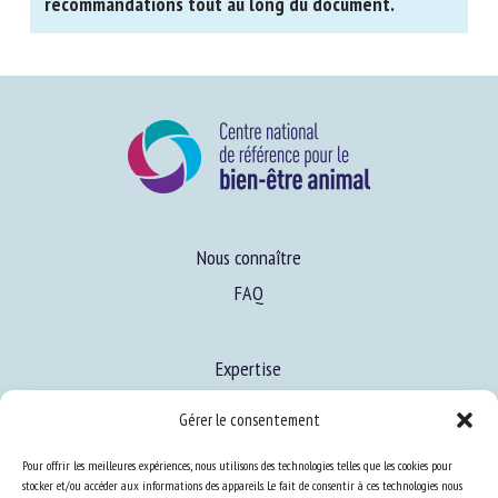
Les conclusions sont présentées sous forme de
recommandations tout au long du document.
Nous connaître
FAQ
Gérer le consentement
Expertise
S’informer sur le BEA
Pour offrir les meilleures expériences, nous utilisons des technologies telles que les cookies pour
stocker et/ou accéder aux informations des appareils. Le fait de consentir à ces technologies nous
Se former au BEA