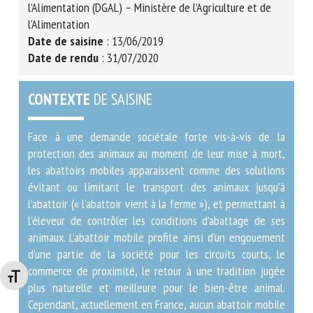
Commanditaire
: Bureau des Etablissements
d’Abattage et de Découpe (BEAD) – Direction Générale
de l’Alimentation (DGAL) – Ministère de l’Agriculture et
de l’Alimentation
Date de saisine
: 13/06/2019
Date de rendu
: 31/07/2020
CONTEXTE
DE SAISINE
Face à une demande sociétale forte vis-à-vis de la
protection des animaux au moment de leur mise à mort,
les abattoirs mobiles apparaissent comme des solutions
évitant ou limitant le transport des animaux jusqu’à
l’abattoir (« l’abattoir vient à la ferme »), et permettant
à l’éleveur de contrôler les conditions d’abattage de ses
animaux. L’abattoir mobile profite ainsi d’un
Changer la taille de la police
engouement d’une partie de la société pour les circuits
courts, le commerce de proximité, le retour à une