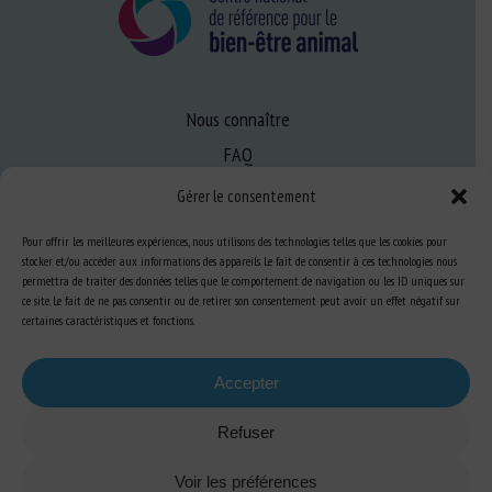
Nous connaître
FAQ
Gérer le consentement
Expertise
Pour offrir les meilleures expériences, nous utilisons des technologies telles que les cookies pour
S’informer sur le BEA
stocker et/ou accéder aux informations des appareils. Le fait de consentir à ces technologies nous
permettra de traiter des données telles que le comportement de navigation ou les ID uniques sur
Se former au BEA
ce site. Le fait de ne pas consentir ou de retirer son consentement peut avoir un effet négatif sur
certaines caractéristiques et fonctions.
Ressources
Accepter
S’abonner aux actualités
Refuser
Voir les préférences