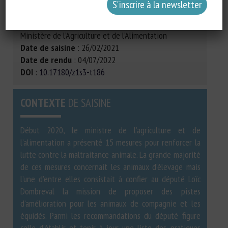
Commanditaire
: Bureau du Bien-être animal (BBEA) –
Direction Générale de l’Alimentation (DGAL) –
Ministère de l’Agriculture et de l’Alimentation
Date de saisine
: 26/02/2021
Date de rendu
: 04/07/2022
DOI
:
10.17180/z1s3-t186
CONTEXTE
DE SAISINE
Début 2020, le ministre de l’agriculture et de
l’alimentation a présenté 15 mesures pour renforcer la
lutte contre la maltraitance animale. La grande majorité
de ces mesures concernait les animaux d’élevage mais
l’une d’entre elles consistait à confier au député Loïc
Dombreval la mission de proposer des pistes
d’amélioration pour les animaux de compagnie et les
équidés. Parmi les recommandations du député figure
celle d’établir et tenir à jour une liste des pratiques