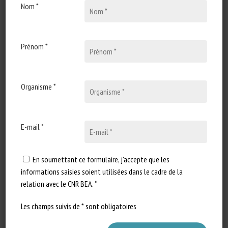
Nom *
Espèce concernée
: Chiens
Prénom *
Télécharger
:
Organisme *
Télécharger le rapport complet (version FR)
Télécharger l'avis résumé (version FR)
E-mail *
Télécharger l'infographie (version FR)
En soumettant ce formulaire, j'accepte que les
Télécharger l'infographie (version EN)
informations saisies soient utilisées dans le cadre de la
relation avec le CNR BEA. *
Titre complet
: Avis du CNR BEA relatif aux impacts
Les champs suivis de * sont obligatoires
des outils et pratiques d’éducation canine sur le bien-
être des chiens