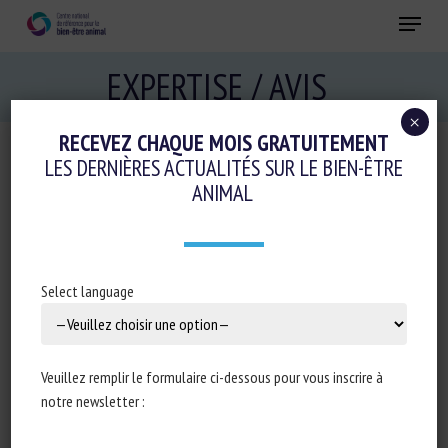
Skip
Menu
to
main
Fermer
EXPERTISE / AVIS
content
×
RECEVEZ CHAQUE MOIS GRATUITEMENT
LES DERNIÈRES ACTUALITÉS SUR LE BIEN-ÊTRE
< Retour aux travaux
ANIMAL
PRATIQUES ET OUTILS
D’ÉDUCATION CANINE
Select language
Veuillez remplir le formulaire ci-dessous pour vous inscrire à
notre newsletter :