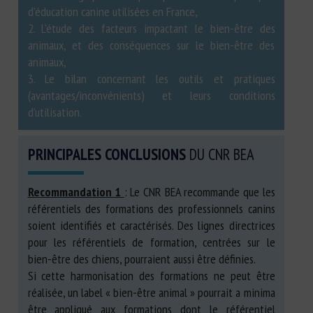
d’éducation canine utilisées en France,
2. L’étude des facteurs impactant le bien-être des
animaux, et des conséquences sur le bien-être des
animaux,
3. Le bilan concernant les outils et pratiques
(avantages/inconvénients) et leurs conditions
d’utilisation.
PRINCIPALES CONCLUSIONS
DU CNR BEA
Recommandation 1
: Le CNR BEA recommande que les
référentiels des formations des professionnels canins
soient identifiés et caractérisés. Des lignes directrices
pour les référentiels de formation, centrées sur le
bien-être des chiens, pourraient aussi être définies.
Si cette harmonisation des formations ne peut être
réalisée, un label « bien-être animal » pourrait a minima
être appliqué aux formations dont le référentiel