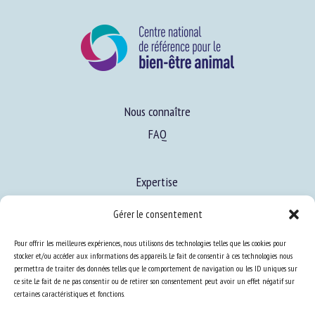
Nous connaître
FAQ
Expertise
S’informer sur le BEA
Gérer le consentement
Se former au BEA
Pour offrir les meilleures expériences, nous utilisons des technologies telles que les cookies pour
stocker et/ou accéder aux informations des appareils. Le fait de consentir à ces technologies nous
permettra de traiter des données telles que le comportement de navigation ou les ID uniques sur
Ressources
ce site. Le fait de ne pas consentir ou de retirer son consentement peut avoir un effet négatif sur
certaines caractéristiques et fonctions.
S’abonner aux actualités