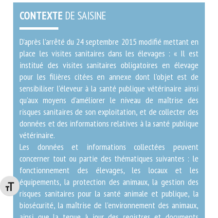
CONTEXTE
DE SAISINE
D’après l’arrêté du 24 septembre 2015 modifié mettant
en place les visites sanitaires dans les élevages : « Il
est institué des visites sanitaires obligatoires en
élevage pour les filières citées en annexe dont l’objet
est de sensibiliser l’éleveur à la santé publique
vétérinaire ainsi qu’aux moyens d’améliorer le niveau de
maîtrise des risques sanitaires de son exploitation, et
de collecter des données et des informations relatives
à la santé publique vétérinaire.
Les données et informations collectées peuvent
concerner tout ou partie des thématiques suivantes : le
fonctionnement des élevages, les locaux et les
équipements, la protection des animaux, la gestion des
Changer la taille de la police
risques sanitaires pour la santé animale et publique, la
biosécurité, la maîtrise de l’environnement des
animaux, ainsi que la tenue à jour des registres et