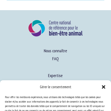
dans la finalisation de ces derniers.
Nous connaître
FAQ
Expertise
Gérer le consentement
S’informer sur le BEA
Se former au BEA
Pour offrir les meilleures expériences, nous utilisons des technologies telles que les cookies pour
stocker et/ou accéder aux informations des appareils. Le fait de consentir à ces technologies nous
permettra de traiter des données telles que le comportement de navigation ou les ID uniques sur
ce site. Le fait de ne pas consentir ou de retirer son consentement peut avoir un effet négatif sur