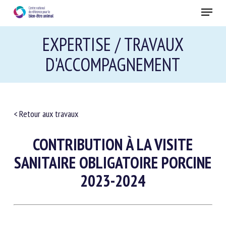
Skip
Menu
to
main
Fermer
EXPERTISE / TRAVAUX
content
D'ACCOMPAGNEMENT
RECEVEZ CHAQUE MOIS GRATUITEMENT
LES DERNIÈRES ACTUALITÉS SUR LE BIEN-ÊTRE
ANIMAL
< Retour aux travaux
CONTRIBUTION À LA VISITE
Select language
SANITAIRE OBLIGATOIRE
PORCINE 2023-2024
Veuillez remplir le formulaire ci-dessous pour vous inscrire à
notre newsletter :