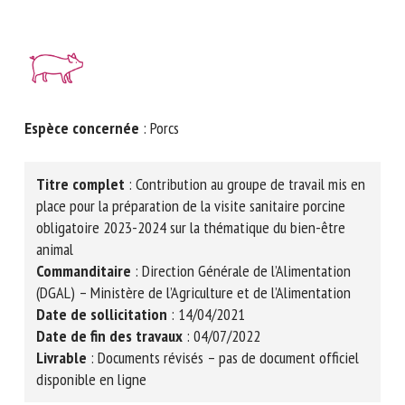
Nom *
Prénom *
Espèce concernée
: Porcs
Organisme *
Titre complet
: Contribution au groupe de travail mis
en place pour la préparation de la visite sanitaire
porcine obligatoire 2023-2024 sur la thématique du
E-mail *
bien-être animal
Commanditaire
: Direction Générale de l’Alimentation
En soumettant ce formulaire, j'accepte que les
(DGAL) – Ministère de l’Agriculture et de l’Alimentation
informations saisies soient utilisées dans le cadre de la
Date de sollicitation
: 14/04/2021
relation avec le CNR BEA. *
Date de fin des travaux
: 04/07/2022
Livrable
: Documents révisés
– pas de document
Les champs suivis de * sont obligatoires
officiel disponible en ligne