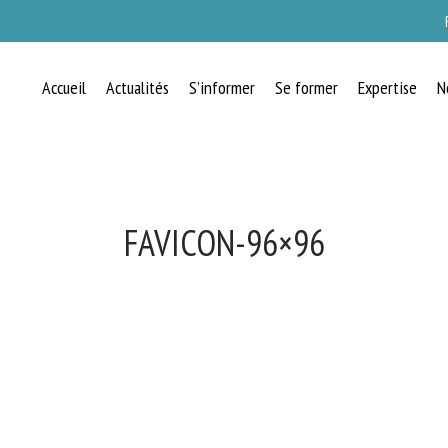
Accueil
Actualités
S’informer
Se former
Expertise
N
FAVICON-96×96