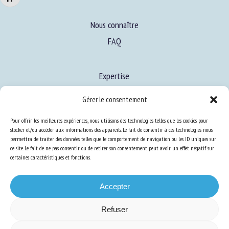
Nous connaître
FAQ
Expertise
S’informer sur le BEA
Gérer le consentement
Se former au BEA
Pour offrir les meilleures expériences, nous utilisons des technologies telles que les cookies pour
stocker et/ou accéder aux informations des appareils. Le fait de consentir à ces technologies nous
permettra de traiter des données telles que le comportement de navigation ou les ID uniques sur
Ressources
ce site. Le fait de ne pas consentir ou de retirer son consentement peut avoir un effet négatif sur
certaines caractéristiques et fonctions.
S’abonner aux actualités
Accepter
Refuser