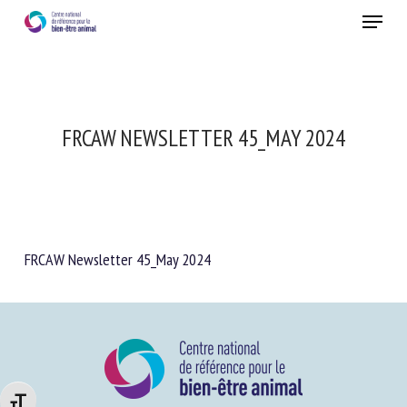
Skip
Menu
to
main
Fermer
content
FRCAW NEWSLETTER 45_MAY 2024
FRCAW Newsletter 45_May 2024
Changer la taille de la police