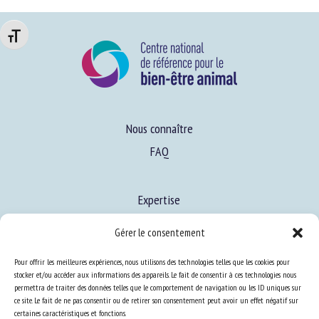
Changer la taille de la police
Nous connaître
FAQ
Expertise
S’informer sur le BEA
Gérer le consentement
Se former au BEA
Pour offrir les meilleures expériences, nous utilisons des technologies telles que les cookies pour
stocker et/ou accéder aux informations des appareils. Le fait de consentir à ces technologies nous
permettra de traiter des données telles que le comportement de navigation ou les ID uniques sur
Ressources
ce site. Le fait de ne pas consentir ou de retirer son consentement peut avoir un effet négatif sur
certaines caractéristiques et fonctions.