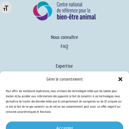
Changer la taille de la police
Nous connaître
FAQ
Expertise
S’informer sur le BEA
Gérer le consentement
Se former au BEA
Pour offrir les meilleures expériences, nous utilisons des technologies telles que les cookies pour
stocker et/ou accéder aux informations des appareils. Le fait de consentir à ces technologies nous
permettra de traiter des données telles que le comportement de navigation ou les ID uniques sur
Ressources
ce site. Le fait de ne pas consentir ou de retirer son consentement peut avoir un effet négatif sur
certaines caractéristiques et fonctions.
S’abonner aux actualités
Accepter