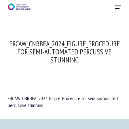
Skip
Menu
to
main
Fermer
content
FRCAW_CNRBEA_2024_FIGURE_PROCEDURE
FOR SEMI-AUTOMATED PERCUSSIVE
STUNNING
FRCAW_CNRBEA_2024_Figure_Procedure for semi-automated
percussive stunning