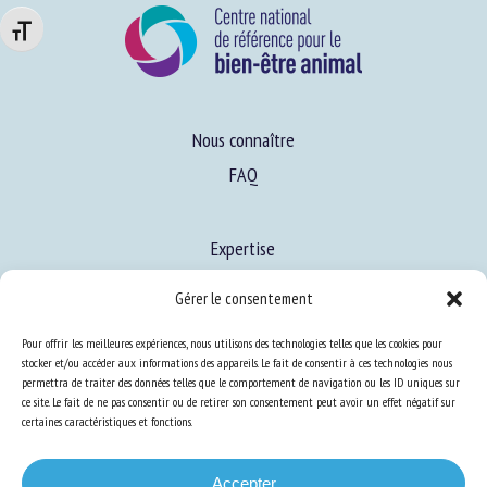
Changer la taille de la police
Nous connaître
FAQ
Expertise
S’informer sur le BEA
Gérer le consentement
Se former au BEA
Pour offrir les meilleures expériences, nous utilisons des technologies telles que les cookies pour
stocker et/ou accéder aux informations des appareils. Le fait de consentir à ces technologies nous
permettra de traiter des données telles que le comportement de navigation ou les ID uniques sur
Ressources
ce site. Le fait de ne pas consentir ou de retirer son consentement peut avoir un effet négatif sur
certaines caractéristiques et fonctions.
S’abonner aux actualités
Accepter