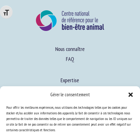
Changer la taille de la police
Nous connaître
FAQ
Expertise
S’informer sur le BEA
Gérer le consentement
Se former au BEA
Pour offrir les meilleures expériences, nous utilisons des technologies telles que les cookies pour
stocker et/ou accéder aux informations des appareils. Le fait de consentir à ces technologies nous
permettra de traiter des données telles que le comportement de navigation ou les ID uniques sur
Ressources
ce site. Le fait de ne pas consentir ou de retirer son consentement peut avoir un effet négatif sur
certaines caractéristiques et fonctions.
S’abonner aux actualités