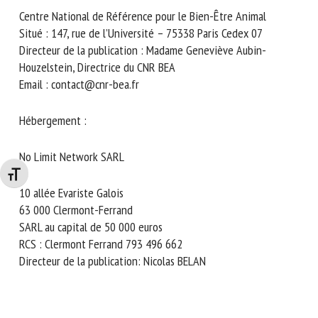
Centre National de Référence pour le Bien-Être Animal
Situé : 147, rue de l’Université – 75338 Paris Cedex 07
Directeur de la publication : Madame Geneviève Aubin-
Houzelstein, Directrice du CNR BEA
Email : contact@cnr-bea.fr
Hébergement :
No Limit Network SARL
Changer la taille de la police
10 allée Evariste Galois
63 000 Clermont-Ferrand
SARL au capital de 50 000 euros
RCS : Clermont Ferrand 793 496 662
Directeur de la publication: Nicolas BELAN