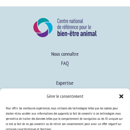
Nous connaître
FAQ
Expertise
S’informer sur le BEA
Gérer le consentement
Se former au BEA
Pour offrir les meilleures expériences, nous utilisons des technologies telles que les cookies pour
stocker et/ou accéder aux informations des appareils. Le fait de consentir à ces technologies nous
permettra de traiter des données telles que le comportement de navigation ou les ID uniques sur
Ressources
ce site. Le fait de ne pas consentir ou de retirer son consentement peut avoir un effet négatif sur
certaines caractéristiques et fonctions.