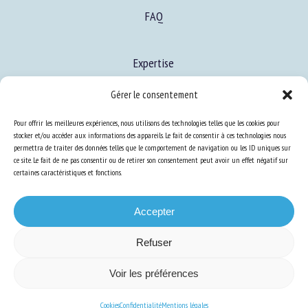
FAQ
Expertise
S’informer sur le BEA
Gérer le consentement
Se former au BEA
Pour offrir les meilleures expériences, nous utilisons des technologies telles que les cookies pour
stocker et/ou accéder aux informations des appareils. Le fait de consentir à ces technologies nous
permettra de traiter des données telles que le comportement de navigation ou les ID uniques sur
Ressources
ce site. Le fait de ne pas consentir ou de retirer son consentement peut avoir un effet négatif sur
certaines caractéristiques et fonctions.
S’abonner aux actualités
Accepter
Refuser
Plan du site
-
Mentions Légales
-
Confidentialité
-
Cookies
-
Accessibilité
-
Voir les préférences
Conception et réalisation
Numéria Communication
Cookies
Confidentialité
Mentions légales