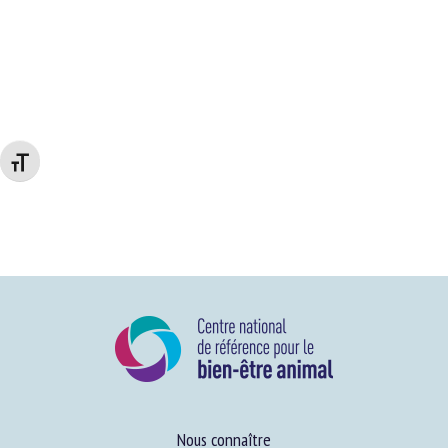
Changer la taille de la police
Nous connaître