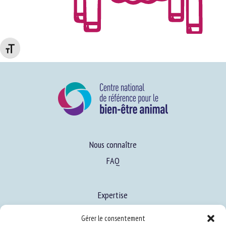
Changer la taille de la police
Nous connaître
FAQ
Expertise
S’informer sur le BEA
Gérer le consentement